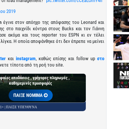
e of load management?”
pic.twitter.com/cCEaLOmY4h
ίου 2019
n
έγινε στον απόηχο της απόφασης του Leonard και
της στο παιχνίδι κόντρα στους Bucks και τον Γιάννη
σε ακόμα και τους reporter του ESPN κι εν τέλει
 λίγκα. Η οποία αποφάνθηκε ότι δεν έπρεπε να μείνει
tter
και
instagram
, καθώς επίσης και follow up
στο
νετε τίποτα από τη ροή του site.
φαίες αποδόσεις , γρήγορες πληρωμές ,
καθημερινές προσφορές
ΠΑΙΞΕ ΝΟΜΙΜΑ
 21+ | ΠΑΙΞΕ ΥΠΕΥΘΥΝΑ