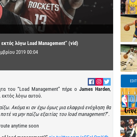
ω εκτός λόγω Load Management” (vid)
μβρίου 2019 00:04
EDI
τητα του “Load Management” πήρε ο
James Harden
,
ι εκτός λόγω αυτού.
παίξω. Ακόμα κι αν έχω όμως μια ελαφριά ενόχληση θα
 ποτέ να μην παίζω εξαιτίας του load management?
“.
route anytime soon