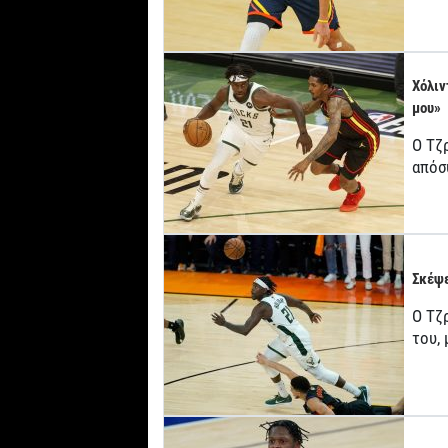
Χόλιν
μου»
Ο Τζ
απόσ
Σκέψε
Ο Τζρ
του,