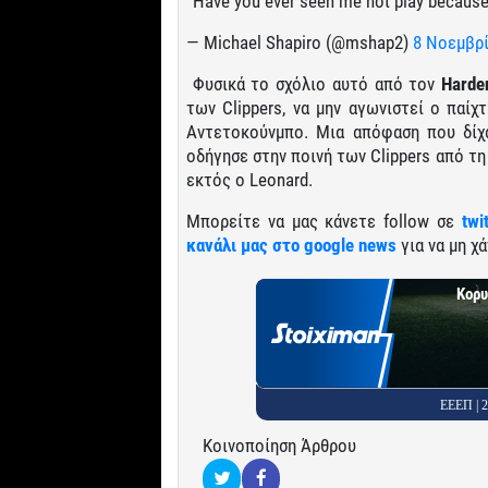
“Have you ever seen me not play becaus
— Michael Shapiro (@mshap2)
8 Νοεμβρ
Φυσικά το σχόλιο αυτό από τον
Harde
των Clippers, να μην αγωνιστεί ο παίχ
Αντετοκούνμπο. Μια απόφαση που δίχα
οδήγησε στην ποινή των Clippers από τη
εκτός ο Leonard.
Μπορείτε να μας κάνετε follow σε
twi
κανάλι μας στο google news
για να μη χά
Κορυ
ΕΕΕΠ |
Κοινοποίηση Άρθρου