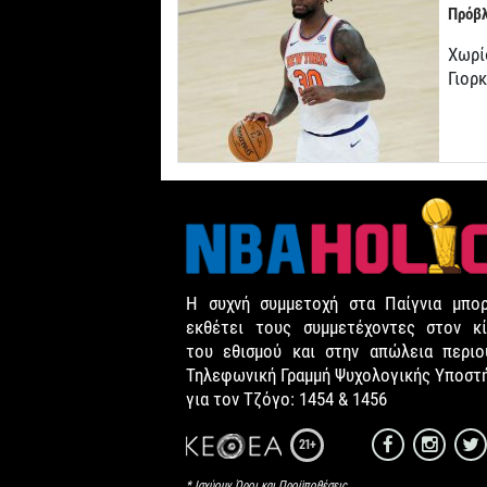
Πρόβλ
Χωρί
Γιορ
Η συχνή συμμετοχή στα Παίγνια μπορ
εκθέτει τους συμμετέχοντες στον κί
του εθισμού και στην απώλεια περιου
Τηλεφωνική Γραμμή Ψυχολογικής Υποστ
για τον Τζόγο: 1454 & 1456
21+
* Ισχύουν Όροι και Προϋποθέσεις