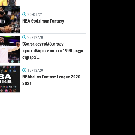
20/01/21
NBA Stoiximan Fantasy
23/12/20
Όλα τα δαχτυλίδια των
πρωταθλητών από το 1990 μέχρι
σήμερα!…
18/12/20
NBAholics Fantasy League 2020-
2021