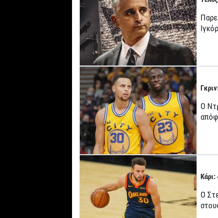
Παρε
Ιγκό
Γκριν
Ο Ντ
απόφ
Κάρι:
Ο Στ
στου