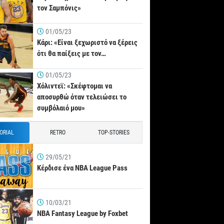
τον Σαμπόνις»
01/05/23
Κάρι: «Είναι ξεχωριστό να ξέρεις
ότι θα παίξεις με τον…
01/05/23
Χόλιντεϊ: «Σκέφτομαι να
αποσυρθώ όταν τελειώσει το
συμβόλαιό μου»
TORIAL
RETRO
TOP-STORIES
29/05/21
Κέρδισε ένα NBA League Pass
10/03/21
NBA Fantasy League by Foxbet