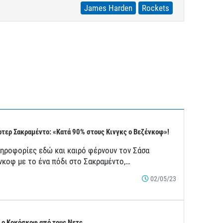
James Harden
Rockets
τερ Σακραμέντο: «Κατά 90% στους Κινγκς ο Βεζένκοφ»!
ληροφορίες εδώ και καιρό φέρνουν τον Σάσα
νκοφ με το ένα πόδι στο Σακραμέντο,…
02/05/23
 ο Κοκόσκοφ από τους Νετς