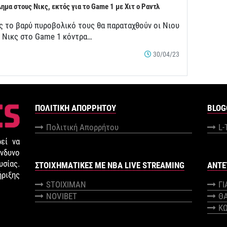
ημα στους Νικς, εκτός για το Game 1 με Χιτ ο Ραντλ
ς το βαρύ πυροβολικό τους θα παραταχθούν οι Νιου
κ Νικς στο Game 1 κόντρα…
30/04/23
ΠΟΛΙΤΙΚΉ ΑΠΟΡΡΉΤΟΥ
BLOG
Πολιτική Απορρήτου
L-
εί να
νδυνο
σίας.
ΣΤΟΙΧΗΜΑΤΙΚΕΣ ΜΕ NBA LIVE STREAMING
ANTE
ήριξης
STOIXIMAN
Γ
NOVIBET
Θ
Κ