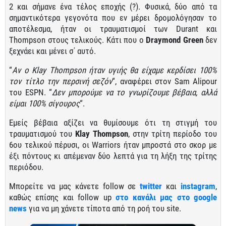
2 και σήμανε ένα τέλος εποχής (?). Φυσικά, δύο από τα
σημαντικότερα γεγονότα που εν μέρει δρομολόγησαν το
αποτέλεσμα, ήταν οι τραυματισμοί των Durant και
Thompson στους τελικούς. Κάτι που ο
Draymond
Green
δεν
ξεχνάει και μένει σ΄ αυτό.
“
Αν ο Klay Thompson ήταν υγιής θα είχαμε κερδίσει 100%
τον τίτλο την περσινή σεζόν
“, αναφέρει στον Sam Alipour
του ESPN. “
Δεν μπορούμε να το γνωρίζουμε βέβαια, αλλά
είμαι 100% σίγουρος
“.
Εμείς βέβαια αξίζει να θυμίσουμε ότι τη στιγμή του
τραυματισμού του
Klay
Thompson
, στην τρίτη περίοδο του
6ου τελικού πέρυσι, οι Warriors ήταν μπροστά στο σκορ με
έξι πόντους κι απέμεναν δύο λεπτά για τη λήξη της τρίτης
περιόδου.
Μπορείτε να μας κάνετε follow σε
twitter
και
instagram
,
καθώς επίσης και follow up
στο κανάλι μας στο google
news
για να μη χάνετε τίποτα από τη ροή του site.