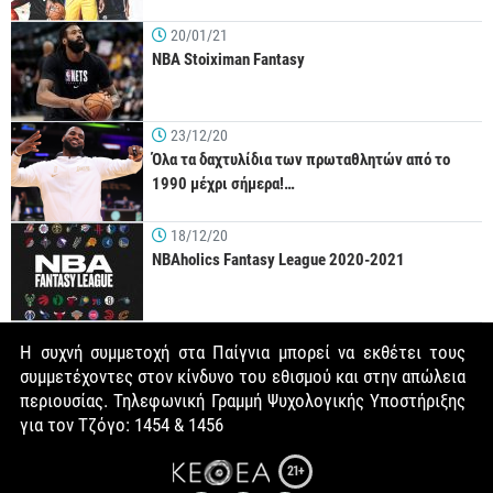
20/01/21
NBA Stoiximan Fantasy
23/12/20
Όλα τα δαχτυλίδια των πρωταθλητών από το
1990 μέχρι σήμερα!…
18/12/20
NBAholics Fantasy League 2020-2021
Η συχνή συμμετοχή στα Παίγνια μπορεί να εκθέτει τους
συμμετέχοντες στον κίνδυνο του εθισμού και στην απώλεια
περιουσίας. Τηλεφωνική Γραμμή Ψυχολογικής Υποστήριξης
για τον Τζόγο: 1454 & 1456
21+