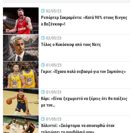
02/05/23
Ρεπόρτερ Σακραμέντο: «Κατά 90% στους Κινγκς
ο Βεζένκοφ»!
02/05/23
Τέλος ο Κοκόσκοφ από τους Νετς
01/05/23
Γκριν: «Έχασα πολύ σεβασμό για τον Σαμπόνις»
01/05/23
Κάρι: «Είναι ξεχωριστό να ξέρεις ότι θα παίξεις
με τον…
01/05/23
Χόλιντεϊ: «Σκέφτομαι να αποσυρθώ όταν
τελειώσει το συμβόλαιό μου»