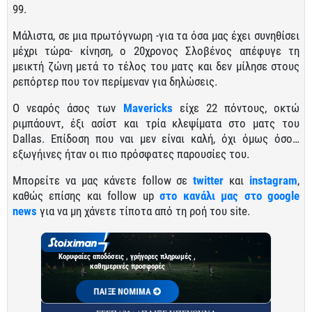
99.
Μάλιστα, σε μια πρωτόγνωρη -για τα όσα μας έχει συνηθίσει
μέχρι τώρα- κίνηση, ο 20χρονος Σλοβένος απέφυγε τη
μεικτή ζώνη μετά το τέλος του ματς και δεν μίλησε στους
ρεπόρτερ που τον περίμεναν για δηλώσεις.
Ο νεαρός άσος των
Mavericks
είχε 22 πόντους, οκτώ
ριμπάουντ, έξι ασίστ και τρία κλεψίματα στο ματς του
Dallas. Επίδοση που ναι μεν είναι καλή, όχι όμως όσο…
εξωγήινες ήταν οι πιο πρόσφατες παρουσίες του.
Μπορείτε να μας κάνετε follow σε
twitter
και
instagram
,
καθώς επίσης και follow up
στο κανάλι μας στο google
news
για να μη χάνετε τίποτα από τη ροή του site.
Κορυφαίες αποδόσεις , γρήγορες πληρωμές ,
καθημερινές προσφορές
ΠΑΙΞΕ ΝΟΜΙΜΑ