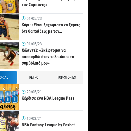
τον Σαμπόνις»
01/05/23
Κάρι: «Είναι ξεχωριστό να ξέρεις
ότι θα παίξεις με τον…
01/05/23
Χόλιντεϊ: «Σκέφτομαι να
αποσυρθώ όταν τελειώσει το
συμβόλαιό μου»
TORIAL
RETRO
TOP-STORIES
29/05/21
Κέρδισε ένα NBA League Pass
10/03/21
NBA Fantasy League by Foxbet