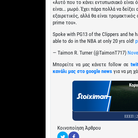
«Αυτό που το κάνει εντυπωσιακό είναι ότ
είναι… μωρό. Έχει πάρα πολλά να δείξει 
εξαιρετικός, αλλά θα είναι τρομακτικός
prime του».
Spoke with PG13 of the Clippers and he h
able to do in the NBA at only 20 yrs old!
p
— Taimon R. Turner (@TaimonT717)
Nove
Μπορείτε να μας κάνετε follow σε
twi
κανάλι μας στο google news
για να μη χά
Κορυ
ΕΕΕΠ |
Κοινοποίηση Άρθρου