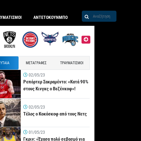
ΑΥΜΑΤΙΣΜΟΙ
ΑΝΤΕΤΟΚΟΥΝΜΠΟ
ΥΤΑΙΑ
ΜΕΤΑΓΡΑΦΕΣ
ΤΡΑΥΜΑΤΙΣΜΟΙ
02/05/23
Ρεπόρτερ Σακραμέντο: «Κατά 90%
στους Κινγκς ο Βεζένκοφ»!
02/05/23
Τέλος ο Κοκόσκοφ από τους Νετς
01/05/23
Γκριν: «Έχασα πολύ σεβασμό για