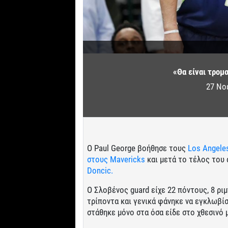
«Θα είναι τρομα
27 Νο
Ο Paul George βοήθησε τους
Los Angeles
στους Mavericks
και μετά το τέλος του 
Doncic.
Ο Σλοβένος guard είχε 22 πόντους, 8 ριμ
τρίποντα και γενικά φάνηκε να εγκλωβίσ
στάθηκε μόνο στα όσα είδε στο χθεσινό 