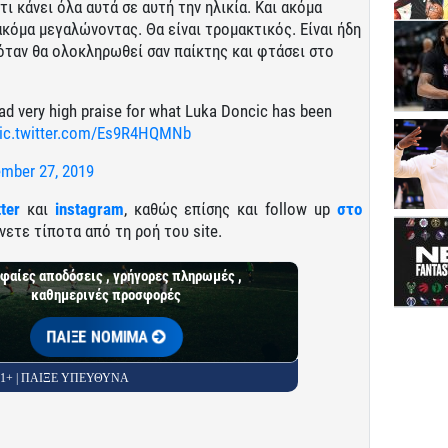
ι κάνει όλα αυτά σε αυτή την ηλικία. Και ακόμα
ακόμα μεγαλώνοντας. Θα είναι τρομακτικός. Είναι ήδη
 όταν θα ολοκληρωθεί σαν παίκτης και φτάσει στο
ad very high praise for what Luka Doncic has been
ic.twitter.com/Es9R4HQMNb
mber 27, 2019
tter
και
instagram
, καθώς επίσης και follow up
στο
νετε τίποτα από τη ροή του site.
φαίες αποδόσεις , γρήγορες πληρωμές ,
καθημερινές προσφορές
ΠΑΙΞΕ ΝΟΜΙΜΑ
 21+ | ΠΑΙΞΕ ΥΠΕΥΘΥΝΑ