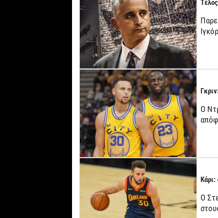
Τέλος
Παρε
Ιγκό
Γκριν
Ο Ντ
απόφ
Κάρι:
Ο Στ
στου