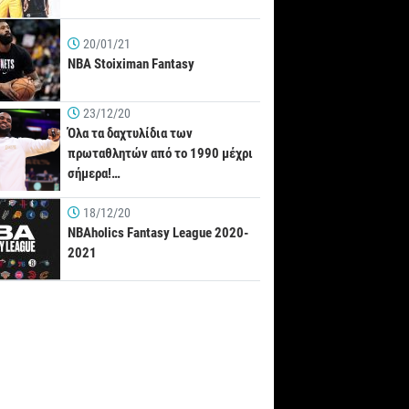
20/01/21
NBA Stoiximan Fantasy
23/12/20
Όλα τα δαχτυλίδια των
πρωταθλητών από το 1990 μέχρι
σήμερα!…
18/12/20
NBAholics Fantasy League 2020-
2021