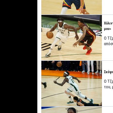
Χόλιν
μου»
Ο Τζ
απόσ
Σκέψε
Ο Τζρ
του,