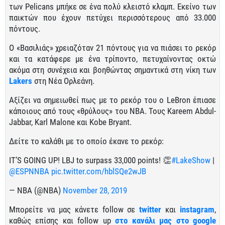
των Pelicans μπήκε σε ένα πολύ κλειστό κλαμπ. Εκείνο των
παικτών που έχουν πετύχει περισσότερους από 33.000
πόντους.
Ο «Βασιλιάς» χρειαζόταν 21 πόντους για να πιάσει το ρεκόρ
και τα κατάφερε με ένα τρίποντο, πετυχαίνοντας οκτώ
ακόμα στη συνέχεια και βοηθώντας σημαντικά στη νίκη των
Lakers
στη Νέα Ορλεάνη.
Αξίζει να σημειωθεί πως με το ρεκόρ του ο LeBron έπιασε
κάποιους από τους «θρύλους» του NBA. Τους Kareem Abdul-
Jabbar, Karl Malone και Kobe Bryant.
Δείτε το καλάθι με το οποίο έκανε το ρεκόρ:
IT’S GOING UP! LBJ to surpass 33,000 points! 👏
#LakeShow
|
@ESPNNBA
pic.twitter.com/hblSQe2wJB
— NBA (@NBA)
November 28, 2019
Μπορείτε να μας κάνετε follow σε
twitter
και
instagram
,
καθώς επίσης και follow up
στο κανάλι μας στο google