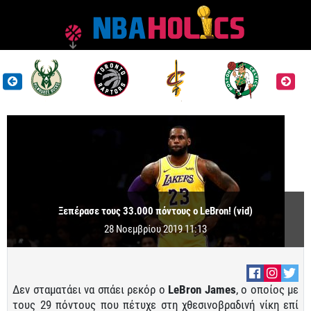
Ξεπέρασε τους 33.000 πόντους ο LeBron! (vid)
28 Νοεμβρίου 2019 11:13
Δεν σταματάει να σπάει ρεκόρ ο
LeBron James
, ο οποίος με
τους 29 πόντους που πέτυχε στη χθεσινοβραδινή νίκη επί