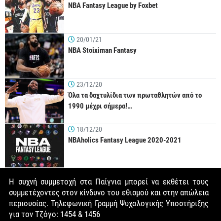
NBA Fantasy League by Foxbet
20/01/21
NBA Stoiximan Fantasy
23/12/20
Όλα τα δαχτυλίδια των πρωταθλητών από το
1990 μέχρι σήμερα!…
18/12/20
NBAholics Fantasy League 2020-2021
Η συχνή συμμετοχή στα Παίγνια μπορεί να εκθέτει τους
συμμετέχοντες στον κίνδυνο του εθισμού και στην απώλεια
περιουσίας. Τηλεφωνική Γραμμή Ψυχολογικής Υποστήριξης
για τον Τζόγο: 1454 & 1456