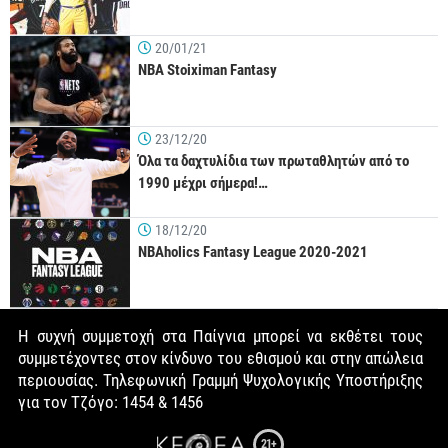
20/01/21
NBA Stoiximan Fantasy
23/12/20
Όλα τα δαχτυλίδια των πρωταθλητών από το
1990 μέχρι σήμερα!…
18/12/20
NBAholics Fantasy League 2020-2021
Η συχνή συμμετοχή στα Παίγνια μπορεί να εκθέτει τους
συμμετέχοντες στον κίνδυνο του εθισμού και στην απώλεια
περιουσίας. Τηλεφωνική Γραμμή Ψυχολογικής Υποστήριξης
για τον Τζόγο: 1454 & 1456
21+