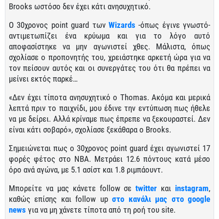
Brooks ωστόσο δεν έχει κάτι ανησυχητικό.
Ο 30χρονος point guard των
Wizards
-όπως έγινε γνωστό-
αντιμετωπίζει ένα κρύωμα και για το λόγο αυτό
αποφασίστηκε να μην αγωνιστεί χθες. Μάλιστα, όπως
σχολίασε ο προπονητής του, χρειάστηκε αρκετή ώρα για να
τον πείσουν αυτός και οι συνεργάτες του ότι θα πρέπει να
μείνει εκτός παρκέ…
«Δεν έχει τίποτα ανησυχητικό ο Thomas. Ακόμα και μερικά
λεπτά πριν το παιχνίδι, μου έδινε την εντύπωση πως ήθελε
να με δείρει. Αλλά κρίναμε πως έπρεπε να ξεκουραστεί. Δεν
είναι κάτι σοβαρό», σχολίασε ξεκάθαρα ο Brooks.
Σημειώνεται πως ο 30χρονος point guard έχει αγωνιστεί 17
φορές φέτος στο NBA. Μετράει 12.6 πόντους κατά μέσο
όρο ανά αγώνα, με 5.1 ασίστ και 1.8 ριμπάουντ.
Μπορείτε να μας κάνετε follow σε
twitter
και
instagram
,
καθώς επίσης και follow up
στο κανάλι μας στο google
news
για να μη χάνετε τίποτα από τη ροή του site.