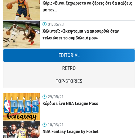
Κάρι: «Είναι ξεχωριστό να ξέρεις ότι θα παίξεις
με τον…
01/05/23
Χόλιντεϊ: «Σκέφτομαι να αποσυρθώ όταν
τελειώσει το συμβόλαιό μου»
EDITORIAL
RETRO
TOP-STORIES
29/05/21
Κέρδισε ένα NBA League Pass
10/03/21
NBA Fantasy League by Foxbet