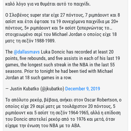
καλό λόγο για να θυμάται αυτό το παιχνίδι.
Ο Σλοβένος super star είχε 27 πόντους, 7 ριμπάουντ και 8
ασίστ και έτσι έφτασε τα 19 συνεχόμενα παιχνίδια με 20+
πόντους, 5+ ριμπάουντ και 5+ ασίστ ξεπερνώντας το…
στοιχειωμένο σερί του Michael Jordan ο οποίος είχε 18
ματς τη σεζόν 1988-1989.
The
@dallasmavs
Luka Doncic has recorded at least 20
points, five rebounds, and five assists in each of his last 19
games, the longest such streak in the NBA in the last 55
seasons. Prior to tonight he had been tied with Michael
Jordan at 18 such games in a row.
— Justin Kubatko (@jkubatko)
December 9, 2019
Το απόλυτο ρεκόρ, βέβαια, ανήκει στον Oscar Robertson, ο
οποίος είχε 29 σερί ματς με τουλάχιστον 20 πόντους, 5
ριμπάουντ και 5 ασίστ τη σεζόν 1964-1965, αλλά η επίδοση
του Doncic αποτελεί ρεκόρ από το 1976 και μετά, όταν
είχαμε την ένωση του ΝΒΑ με το ΑΒΑ.