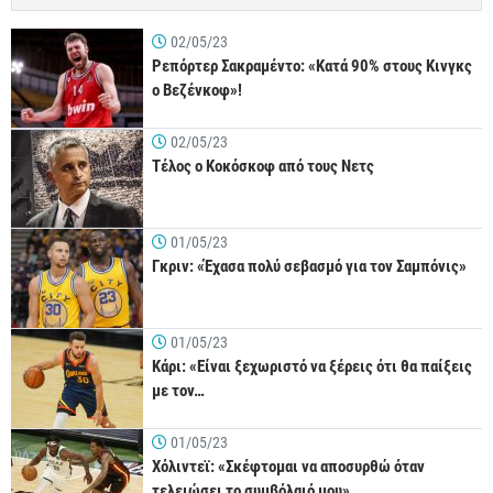
02/05/23
Ρεπόρτερ Σακραμέντο: «Κατά 90% στους Κινγκς
ο Βεζένκοφ»!
02/05/23
Τέλος ο Κοκόσκοφ από τους Νετς
01/05/23
Γκριν: «Έχασα πολύ σεβασμό για τον Σαμπόνις»
01/05/23
Κάρι: «Είναι ξεχωριστό να ξέρεις ότι θα παίξεις
με τον…
01/05/23
Χόλιντεϊ: «Σκέφτομαι να αποσυρθώ όταν
τελειώσει το συμβόλαιό μου»