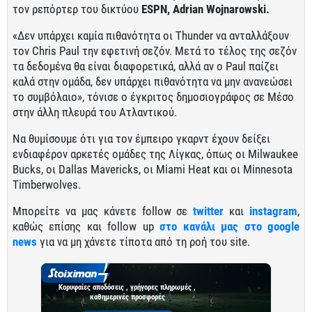
τον ρεπόρτερ του δικτύου
ESPN, Adrian Wojnarowski.
«Δεν υπάρχει καμία πιθανότητα οι Thunder να ανταλλάξουν
τον Chris Paul την εφετινή σεζόν. Μετά το τέλος της σεζόν
τα δεδομένα θα είναι διαφορετικά, αλλά αν ο Paul παίζει
καλά στην ομάδα, δεν υπάρχει πιθανότητα να μην ανανεώσει
το συμβόλαιο», τόνισε ο έγκριτος δημοσιογράφος σε Μέσο
στην άλλη πλευρά του Ατλαντικού.
Να θυμίσουμε ότι για τον έμπειρο γκαρντ έχουν δείξει
ενδιαφέρον αρκετές ομάδες της Λίγκας, όπως οι Milwaukee
Bucks, οι Dallas Mavericks, οι Miami Heat και οι Minnesota
Timberwolves.
Μπορείτε να μας κάνετε follow σε
twitter
και
instagram
,
καθώς επίσης και follow up
στο κανάλι μας στο google
news
για να μη χάνετε τίποτα από τη ροή του site.
Κορυφαίες αποδόσεις , γρήγορες πληρωμές ,
καθημερινές προσφορές