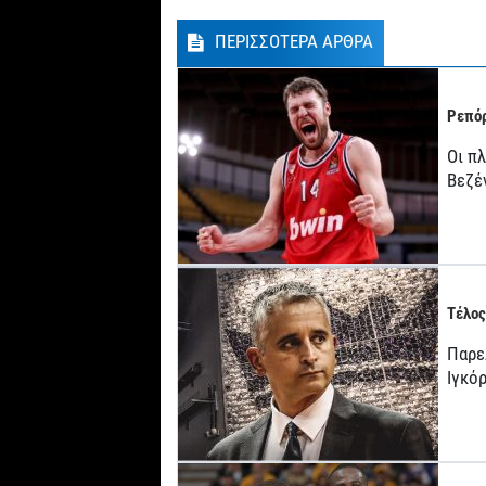
ΠΕΡΙΣΣΟΤΕΡΑ ΑΡΘΡΑ
Ρεπόρ
Οι π
Βεζέ
Τέλος
Παρε
Ιγκό