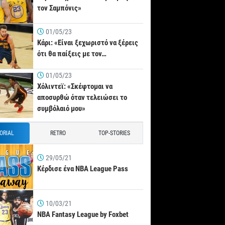
τον Σαμπόνις»
01/05/23
Κάρι: «Είναι ξεχωριστό να ξέρεις
ότι θα παίξεις με τον…
01/05/23
Χόλιντεϊ: «Σκέφτομαι να
αποσυρθώ όταν τελειώσει το
συμβόλαιό μου»
TORIAL
RETRO
TOP-STORIES
29/05/21
Κέρδισε ένα NBA League Pass
10/03/21
NBA Fantasy League by Foxbet