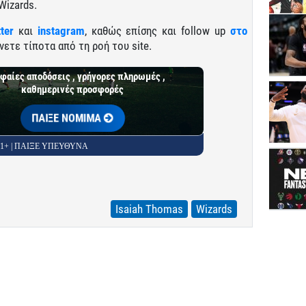
Wizards.
tter
και
instagram
, καθώς επίσης και follow up
στο
νετε τίποτα από τη ροή του site.
φαίες αποδόσεις , γρήγορες πληρωμές ,
καθημερινές προσφορές
ΠΑΙΞΕ ΝΟΜΙΜΑ
 21+ | ΠΑΙΞΕ ΥΠΕΥΘΥΝΑ
Isaiah Thomas
Wizards