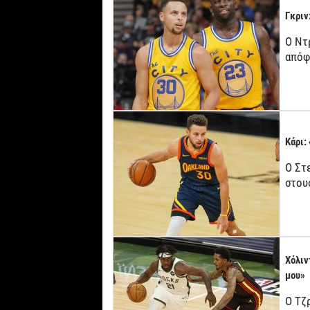
Γκριν
Ο Ντ
απόφ
Κάρι:
Ο Στ
στου
Χόλιν
μου»
Ο Τζ