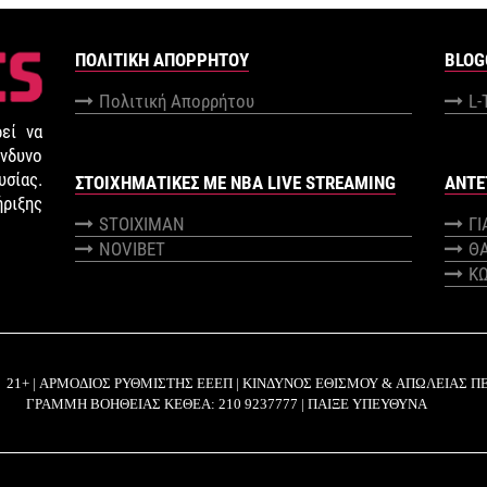
ΠΟΛΙΤΙΚΉ ΑΠΟΡΡΉΤΟΥ
BLOG
Πολιτική Απορρήτου
L-
εί να
νδυνο
σίας.
ΣΤΟΙΧΗΜΑΤΙΚΕΣ ΜΕ NBA LIVE STREAMING
ANTE
ήριξης
STOIXIMAN
Γ
NOVIBET
Θ
Κ