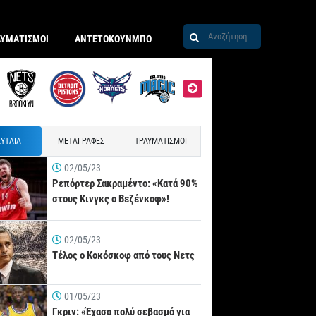
ΑΥΜΑΤΙΣΜΟΙ
ΑΝΤΕΤΟΚΟΥΝΜΠΟ
ΥΤΑΙΑ
ΜΕΤΑΓΡΑΦΕΣ
ΤΡΑΥΜΑΤΙΣΜΟΙ
02/05/23
Ρεπόρτερ Σακραμέντο: «Κατά 90%
στους Κινγκς ο Βεζένκοφ»!
02/05/23
Τέλος ο Κοκόσκοφ από τους Νετς
01/05/23
Γκριν: «Έχασα πολύ σεβασμό για