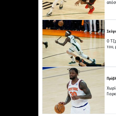
απόσ
Σκέψε
Ο Τζρ
του,
Πρόβλ
Χωρί
Γιορ