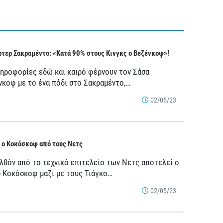
τερ Σακραμέντο: «Κατά 90% στους Κινγκς ο Βεζένκοφ»!
ληροφορίες εδώ και καιρό φέρνουν τον Σάσα
νκοφ με το ένα πόδι στο Σακραμέντο,…
02/05/23
 ο Κοκόσκοφ από τους Νετς
λθόν από το τεχνικό επιτελείο των Νετς αποτελεί ο
ρ Κοκόσκοφ μαζί με τους Τιάγκο…
02/05/23