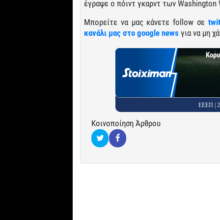
έγραψε ο πόιντ γκαρντ των Washington 
Μπορείτε να μας κάνετε follow σε
twi
κανάλι μας στο google news
για να μη χά
Κορυ
ΕΕΕΠ |
Κοινοποίηση Άρθρου