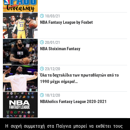
10/03/21
NBA Fantasy League by Foxbet
20/01/21
NBA Stoiximan Fantasy
23/12/20
Όλα τα δαχτυλίδια των πρωταθλητών από το
1990 μέχρι σήμερα!…
18/12/20
NBAholics Fantasy League 2020-2021
Η συχνή συμμετοχή στα Παίγνια μπορεί να εκθέτει τους