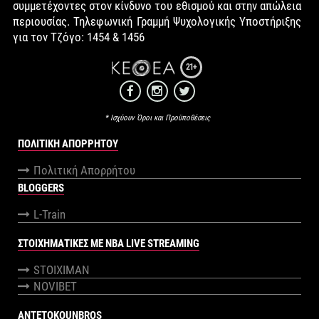
συμμετέχοντες στον κίνδυνο του εθισμού και στην απώλεια
περιουσίας. Τηλεφωνική Γραμμή Ψυχολογικής Υποστήριξης
για τον Τζόγο: 1454 & 1456
21+
* Ισχύουν Όροι και Προϋποθέσεις
ΠΟΛΙΤΙΚΉ ΑΠΟΡΡΉΤΟΥ
Πολιτική Απορρήτου
BLOGGERS
L-Train
ΣΤΟΙΧΗΜΑΤΙΚΕΣ ΜΕ NBA LIVE STREAMING
STOIXIMAN
NOVIBET
ANTETOKOUNBROS