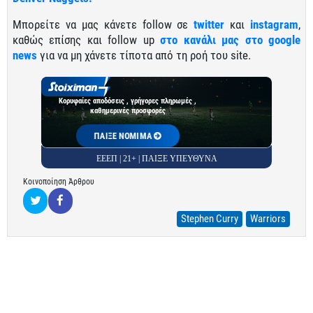
Μπορείτε να μας κάνετε follow σε
twitter
και
instagram
,
καθώς επίσης και follow up
στο κανάλι μας στο google
news
για να μη χάνετε τίποτα από τη ροή του site.
Κορυφαίες αποδόσεις , γρήγορες πληρωμές ,
καθημερινές προσφορές
ΠΑΙΞΕ ΝΟΜΙΜΑ
ΕΕΕΠ | 21+ | ΠΑΙΞΕ ΥΠΕΥΘΥΝΑ
Κοινοποίηση Άρθρου
Stephen Curry
Warriors