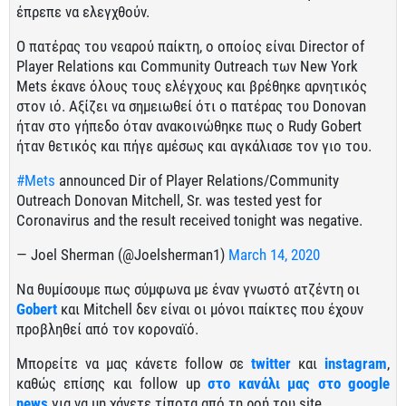
έπρεπε να ελεγχθούν.
Ο πατέρας του νεαρού παίκτη, ο οποίος είναι Director of
Player Relations και Community Outreach των New York
Mets έκανε όλους τους ελέγχους και βρέθηκε αρνητικός
στον ιό. Αξίζει να σημειωθεί ότι ο πατέρας του Donovan
ήταν στο γήπεδο όταν ανακοινώθηκε πως ο Rudy Gobert
ήταν θετικός και πήγε αμέσως και αγκάλιασε τον γιο του.
#Mets
announced Dir of Player Relations/Community
Outreach Donovan Mitchell, Sr. was tested yest for
Coronavirus and the result received tonight was negative.
— Joel Sherman (@Joelsherman1)
March 14, 2020
Να θυμίσουμε πως σύμφωνα με έναν γνωστό ατζέντη οι
Gobert
και Mitchell δεν είναι οι μόνοι παίκτες που έχουν
προβληθεί από τον κοροναϊό.
Μπορείτε να μας κάνετε follow σε
twitter
και
instagram
,
καθώς επίσης και follow up
στο κανάλι μας στο google
news
για να μη χάνετε τίποτα από τη ροή του site.