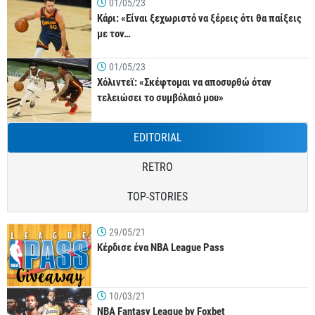
01/05/23
Κάρι: «Είναι ξεχωριστό να ξέρεις ότι θα παίξεις
με τον…
01/05/23
Χόλιντεϊ: «Σκέφτομαι να αποσυρθώ όταν
τελειώσει το συμβόλαιό μου»
EDITORIAL
RETRO
TOP-STORIES
29/05/21
Κέρδισε ένα NBA League Pass
10/03/21
NBA Fantasy League by Foxbet