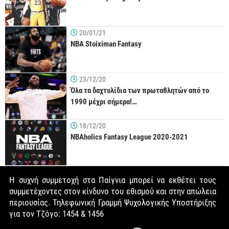
20/01/21
NBA Stoiximan Fantasy
23/12/20
Όλα τα δαχτυλίδια των πρωταθλητών από το
1990 μέχρι σήμερα!…
18/12/20
NBAholics Fantasy League 2020-2021
Η συχνή συμμετοχή στα Παίγνια μπορεί να εκθέτει τους
συμμετέχοντες στον κίνδυνο του εθισμού και στην απώλεια
περιουσίας. Τηλεφωνική Γραμμή Ψυχολογικής Υποστήριξης
για τον Τζόγο: 1454 & 1456