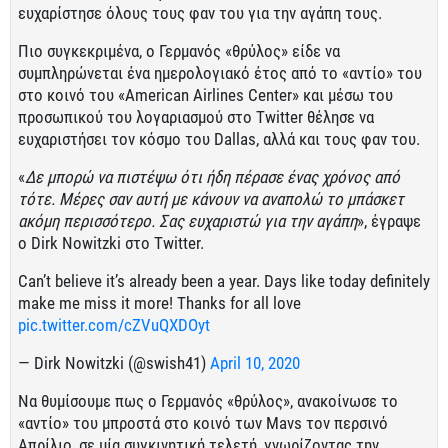
ευχαρίστησε όλους τους φαν του για την αγάπη τους.
Πιο συγκεκριμένα, ο Γερμανός «θρύλος» είδε να
συμπληρώνεται ένα ημερολογιακό έτος από το «αντίο» του
στο κοινό του «American Airlines Center» και μέσω του
προσωπικού του λογαριασμού στο Twitter θέλησε να
ευχαριστήσει τον κόσμο του Dallas, αλλά και τους φαν του.
«
Δε μπορώ να πιστέψω ότι ήδη πέρασε ένας χρόνος από
τότε. Μέρες σαν αυτή με κάνουν να αναπολώ το μπάσκετ
ακόμη περισσότερο. Σας ευχαριστώ για την αγάπη
», έγραψε
ο Dirk Nowitzki στο Twitter.
Can’t believe it’s already been a year. Days like today definitely
make me miss it more! Thanks for all love
pic.twitter.com/cZVuQXDOyt
— Dirk Nowitzki (@swish41)
April 10, 2020
Να θυμίσουμε πως ο Γερμανός «θρύλος», ανακοίνωσε το
«αντίο» του μπροστά στο κοινό των Mavs τον περσινό
Απρίλιο, σε μία συγκινητική τελετή, γνωρίζοντας την