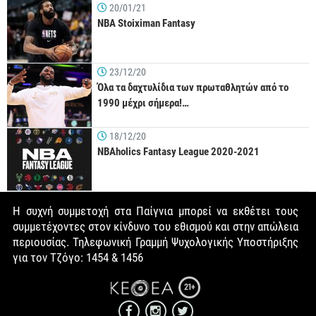
20/01/21
NBA Stoiximan Fantasy
23/12/20
Όλα τα δαχτυλίδια των πρωταθλητών από το
1990 μέχρι σήμερα!…
18/12/20
NBAholics Fantasy League 2020-2021
Η συχνή συμμετοχή στα Παίγνια μπορεί να εκθέτει τους
συμμετέχοντες στον κίνδυνο του εθισμού και στην απώλεια
περιουσίας. Τηλεφωνική Γραμμή Ψυχολογικής Υποστήριξης
για τον Τζόγο: 1454 & 1456
21+