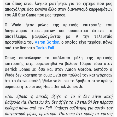
και όπως είναι λογικό ρωτήθηκε για το ζήτημα που μας
απασχόλησε όσο κανένα άλλο στον διαγωνισμό καρφωμάτων
του All Star Game που μας πέρασε.
Ο Wade ήταν μέλος της κριτικής επιτροπής του
διαγωνισμού καρφωμάτων και ουσιαστικά έκρινε το
αποτέλεσμα, βαθμολογώντας με 9 την τελευταία
προσπάθεια του
Aaron Gordon
, ο οποίος είχε περάσει πάνω
από τον θεόρατο
Tacko Fall
.
Όπως αποκάλυψαν τα υπόλοιπα μέλη της κριτικής
επιτροπής, είχε συμφωνηθεί να βάλουν 10άρια τόσο στον
Derrick Jones Jr, όσο και στον Aaron Gordon, ωστόσο ο
Wade δεν κράτησε τη συμφωνία και πολλοί τον κατηγόρησαν
ότι το έκανε επειδή ήθελε να δώσει το βραβείο στον πρώην
συμπαίκτη του στους Heat, Derrick Jones Jr.
«Του έβαλα 9, επειδή άξιζε 9. Το 9 δεν είναι κακή
βαθμολογία. Πιστεύω ότι δεν άξιζε το 10 επειδή δεν πέρασα
καθαρά πάνω από τον Fall. Υπάρχει συζήτηση για αυτόν τον
διαγωνισμό μήνες αργότερα. Πιστεύω ότι εμείς οι κριτές