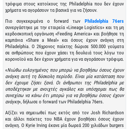
τρόφιμα στους κατοίκους της Philadelphia που δεν έχουν
χρήματα να αγοράσουν τα βασικά για να ζήσουν.
Πιο συγκεκριμένα ο forward των
Philadelphia 76ers
συνεργάστηκε με την εταιρεία «Lineage Logistics» και τη μη
κερδοσκοπική οργάνωση «Feeding America» και βοήθησε τη
καμπάνια «Share a Meal» και όσους έχουν ανάγκη στη
Philadelphia. Ο 26χρονος παίκτης δώρισε 500.000 γεύματα
σε ανθρώπους που έχουν χάσει τη δουλειά τους λόγω του
κορονοϊού και δεν έχουν χρήματα για να αγοράσουν τρόφιμα.
«
Νιώθω ευλογημένος που μπορώ να βοηθήσω όσους έχουν
ανάγκη αυτή τη δύσκολη περίοδο. Είναι μία κατάσταση που
δεν έχουμε ζήσει ξανά. Οι άνθρωποι της Philadelphia με
υποδέχτηκαν με ανοιχτές αγκάλες και υπόσχομαι πως θα
συνεχίσω να κάνω ότι μπορώ για να βοηθήσω όσους έχουν
ανάγκη
», δήλωσε ο forward των Philadelphia 76ers.
Αξίζει να σημειωθεί πως εκτός από τον Josh Richardson
και άλλοι παίκτες του ΝΒΑ έχουν βοηθήσει όσους έχουν
ανάγκη. Ο Kyrie Irving έκανε μία δωρεά 200 χιλιάδων burgers