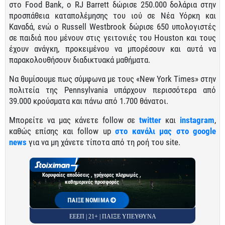
στο Food Bank, o RJ Barrett δώρισε 250.000 δολάρια στην
προσπάθεια καταπολέμησης του ιού σε Νέα Υόρκη και
Καναδά, ενώ ο Russell Westbrook δώρισε 650 υπολογιστές
σε παιδιά που μένουν στις γειτονιές του Houston και τους
έχουν ανάγκη, προκειμένου να μπορέσουν και αυτά να
παρακολουθήσουν διαδικτυακά μαθήματα.
Να θυμίσουμε πως σύμφωνα με τους «New York Times» στην
πολιτεία της Pennsylvania υπάρχουν περισσότερα από
39.000 κρούσματα και πάνω από 1.700 θάνατοι.
Μπορείτε να μας κάνετε follow σε
twitter
και
instagram
,
καθώς επίσης και follow up
στο κανάλι μας στο google
news
για να μη χάνετε τίποτα από τη ροή του site.
Κορυφαίες αποδόσεις , γρήγορες πληρωμές ,
καθημερινές προσφορές
ΠΑΙΞΕ ΝΟΜΙΜΑ
ΕΕΕΠ | 21+ | ΠΑΙΞΕ ΥΠΕΥΘΥΝΑ