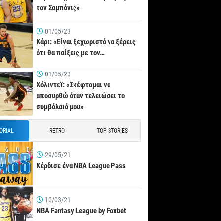
τον Σαμπόνις»
01/05/23
Κάρι: «Είναι ξεχωριστό να ξέρεις
ότι θα παίξεις με τον…
01/05/23
Χόλιντεϊ: «Σκέφτομαι να
αποσυρθώ όταν τελειώσει το
συμβόλαιό μου»
TORIAL
RETRO
TOP-STORIES
29/05/21
Κέρδισε ένα NBA League Pass
10/03/21
NBA Fantasy League by Foxbet