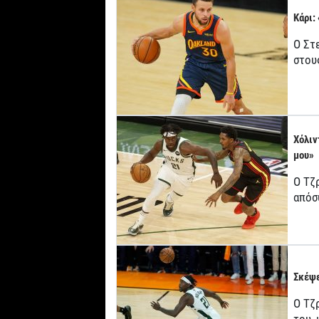
Κάρι:
Ο Στ
στου
Χόλιν
μου»
Ο Τζ
απόσ
Σκέψε
Ο Τζρ