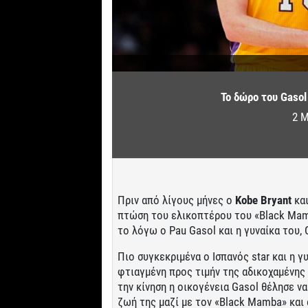
Το δώρο του Gasol 
2 Μ
Πριν από λίγους μήνες ο
Kobe Bryant
και
πτώση του ελικοπτέρου του «Black Mamba
το λόγω ο Pau Gasol και η γυναίκα του, 
Πιο συγκεκριμένα ο Ισπανός star και η γ
φτιαγμένη προς τιμήν της αδικοχαμένης G
την κίνηση η οικογένεια Gasol θέλησε να
ζωή της μαζί με τον «Black Mamba» και