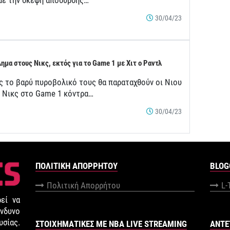
 με την σκέψη απόσυρσης…
30/04/23
ημα στους Νικς, εκτός για το Game 1 με Χιτ ο Ραντλ
ς το βαρύ πυροβολικό τους θα παραταχθούν οι Νιου
κ Νικς στο Game 1 κόντρα…
30/04/23
ΠΟΛΙΤΙΚΉ ΑΠΟΡΡΉΤΟΥ
BLOG
Πολιτική Απορρήτου
L-
εί να
νδυνο
σίας.
ΣΤΟΙΧΗΜΑΤΙΚΕΣ ΜΕ NBA LIVE STREAMING
ANTE