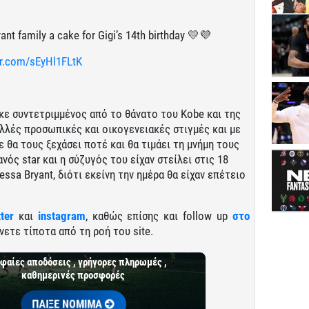
yant family a cake for Gigi’s 14th birthday 💛💜
er.com/sEyHl1FLtK
κε συντετριμμένος από το θάνατο του Kobe και της
ολλές προσωπικές και οικογενειακές στιγμές και με
ε θα τους ξεχάσει ποτέ και θα τιμάει τη μνήμη τους
ανός star και η σύζυγός του είχαν στείλει στις 18
ssa Bryant, διότι εκείνη την ημέρα θα είχαν επέτειο
tter
και
instagram
, καθώς επίσης και follow up
στο
νετε τίποτα από τη ροή του site.
φαίες αποδόσεις , γρήγορες πληρωμές ,
καθημερινές προσφορές
ΠΑΙΞΕ ΝΟΜΙΜΑ