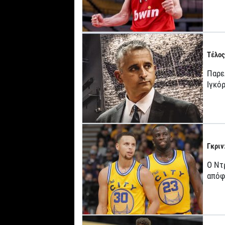
Τέλος
Παρε
Ιγκό
Γκριν
Ο Ντ
απόφ