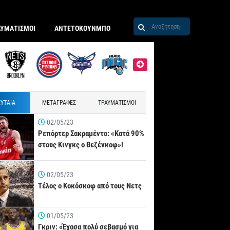
ΑΥΜΑΤΙΣΜΟΙ
ΑΝΤΕΤΟΚΟΥΝΜΠΟ
ΥΤΑΙΑ
ΜΕΤΑΓΡΑΦΕΣ
ΤΡΑΥΜΑΤΙΣΜΟΙ
02/05/23
Ρεπόρτερ Σακραμέντο: «Κατά 90%
στους Κινγκς ο Βεζένκοφ»!
02/05/23
Τέλος ο Κοκόσκοφ από τους Νετς
01/05/23
Γκριν: «Έχασα πολύ σεβασμό για