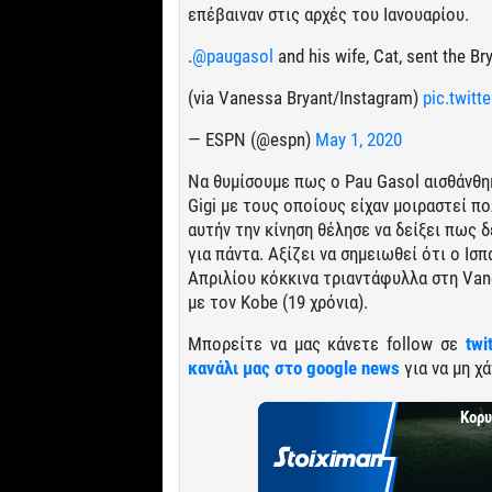
επέβαιναν στις αρχές του Ιανουαρίου.
.
@paugasol
and his wife, Cat, sent the Br
(via Vanessa Bryant/Instagram)
pic.twitt
— ESPN (@espn)
May 1, 2020
Να θυμίσουμε πως ο Pau Gasol αισθάνθη
Gigi με τους οποίους είχαν μοιραστεί π
αυτήν την κίνηση θέλησε να δείξει πως δ
για πάντα. Αξίζει να σημειωθεί ότι ο Ισπ
Απριλίου κόκκινα τριαντάφυλλα στη Vane
με τον Kobe (19 χρόνια).
Μπορείτε να μας κάνετε follow σε
twi
κανάλι μας στο google news
για να μη χά
Κορυ