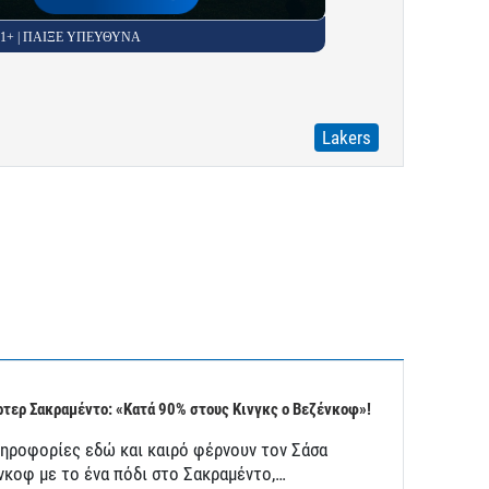
 21+ | ΠΑΙΞΕ ΥΠΕΥΘΥΝΑ
Lakers
τερ Σακραμέντο: «Κατά 90% στους Κινγκς ο Βεζένκοφ»!
ληροφορίες εδώ και καιρό φέρνουν τον Σάσα
νκοφ με το ένα πόδι στο Σακραμέντο,…