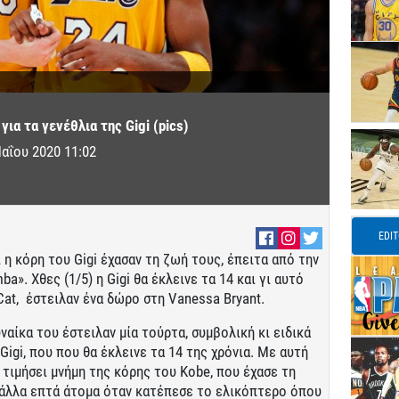
για τα γενέθλια της Gigi (pics)
αΐου 2020 11:02
EDI
 η κόρη του Gigi έχασαν τη ζωή τους, έπειτα από την
». Χθες (1/5) η Gigi θα έκλεινε τα 14 και γι αυτό
Cat, έστειλαν ένα δώρο στη Vanessa Bryant.
υναίκα του έστειλαν μία τούρτα, συμβολική κι ειδικά
igi, που που θα έκλεινε τα 14 της χρόνια. Με αυτή
 τιμήσει μνήμη της κόρης του Kobe, που έχασε τη
 άλλα επτά άτομα όταν κατέπεσε το ελικόπτερο όπου