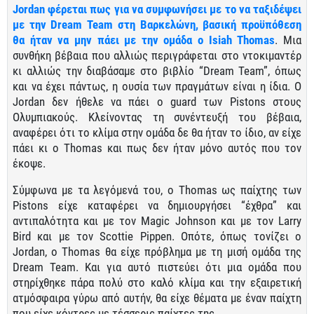
Jordan φέρεται πως για να συμφωνήσει με το να ταξιδέψει
με την Dream Team στη Βαρκελώνη, βασική προϋπόθεση
θα ήταν να μην πάει με την ομάδα ο Isiah Thomas
. Μια
συνθήκη βέβαια που αλλιώς περιγράφεται στο ντοκιμαντέρ
κι αλλιώς την διαβάσαμε στο βιβλίο “Dream Team”, όπως
και να έχει πάντως, η ουσία των πραγμάτων είναι η ίδια. Ο
Jordan δεν ήθελε να πάει o guard των Pistons στους
Ολυμπιακούς. Κλείνοντας τη συνέντευξή του βέβαια,
αναφέρει ότι το κλίμα στην ομάδα δε θα ήταν το ίδιο, αν είχε
πάει κι ο Thomas και πως δεν ήταν μόνο αυτός που τον
έκοψε.
Σύμφωνα με τα λεγόμενά του, ο Thomas ως παίχτης των
Pistons είχε καταφέρει να δημιουργήσει “έχθρα” και
αντιπαλότητα και με τον Magic Johnson και με τον Larry
Bird και με τον Scottie Pippen. Οπότε, όπως τονίζει ο
Jordan, o Thomas θα είχε πρόβλημα με τη μισή ομάδα της
Dream Team. Και για αυτό πιστεύει ότι μια ομάδα που
στηρίχθηκε πάρα πολύ στο καλό κλίμα και την εξαιρετική
ατμόσφαιρα γύρω από αυτήν, θα είχε θέματα με έναν παίχτη
που είχε κόντρες με τέσσερις παίχτες της.