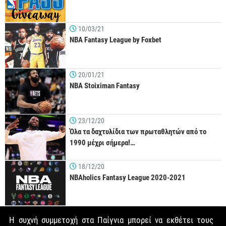
10/03/21
NBA Fantasy League by Foxbet
20/01/21
NBA Stoiximan Fantasy
23/12/20
Όλα τα δαχτυλίδια των πρωταθλητών από το
1990 μέχρι σήμερα!…
18/12/20
NBAholics Fantasy League 2020-2021
Η συχνή συμμετοχή στα Παίγνια μπορεί να εκθέτει τους