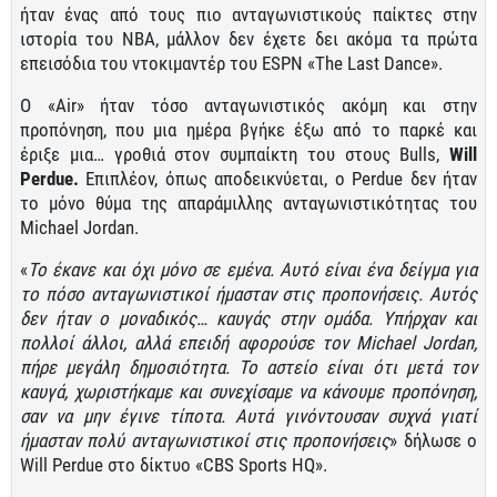
ήταν ένας από τους πιο ανταγωνιστικούς παίκτες στην
ιστορία του ΝΒΑ, μάλλον δεν έχετε δει ακόμα τα πρώτα
επεισόδια του ντοκιμαντέρ του ESPN «The Last Dance».
Ο «Air» ήταν τόσο ανταγωνιστικός ακόμη και στην
προπόνηση, που μια ημέρα βγήκε έξω από το παρκέ και
έριξε μια… γροθιά στον συμπαίκτη του στους Bulls,
Will
Perdue.
Επιπλέον, όπως αποδεικνύεται, ο Perdue δεν ήταν
το μόνο θύμα της απαράμιλλης ανταγωνιστικότητας του
Michael Jordan.
«
Το έκανε και όχι μόνο σε εμένα. Αυτό είναι ένα δείγμα για
το πόσο ανταγωνιστικοί ήμασταν στις προπονήσεις. Αυτός
δεν ήταν ο μοναδικός… καυγάς στην ομάδα. Υπήρχαν και
πολλοί άλλοι, αλλά επειδή αφορούσε τον Michael Jordan,
πήρε μεγάλη δημοσιότητα. Το αστείο είναι ότι μετά τον
καυγά, χωριστήκαμε και συνεχίσαμε να κάνουμε προπόνηση,
σαν να μην έγινε τίποτα. Αυτά γινόντουσαν συχνά γιατί
ήμασταν πολύ ανταγωνιστικοί στις προπονήσεις
» δήλωσε ο
Will Perdue στο δίκτυο «CBS Sports HQ».