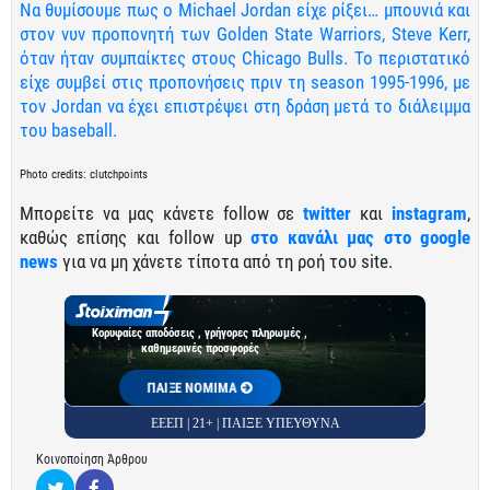
Να θυμίσουμε πως ο Michael Jordan είχε ρίξει… μπουνιά και
στον νυν προπονητή των Golden State Warriors, Steve Kerr,
όταν ήταν συμπαίκτες στους Chicago Bulls. Το περιστατικό
είχε συμβεί στις προπονήσεις πριν τη season 1995-1996, με
τον Jordan να έχει επιστρέψει στη δράση μετά το διάλειμμα
του baseball.
Photo credits:
clutchpoints
Μπορείτε να μας κάνετε follow σε
twitter
και
instagram
,
καθώς επίσης και follow up
στο κανάλι μας στο google
news
για να μη χάνετε τίποτα από τη ροή του site.
Κορυφαίες αποδόσεις , γρήγορες πληρωμές ,
καθημερινές προσφορές
ΠΑΙΞΕ ΝΟΜΙΜΑ
ΕΕΕΠ | 21+ | ΠΑΙΞΕ ΥΠΕΥΘΥΝΑ
Κοινοποίηση Άρθρου