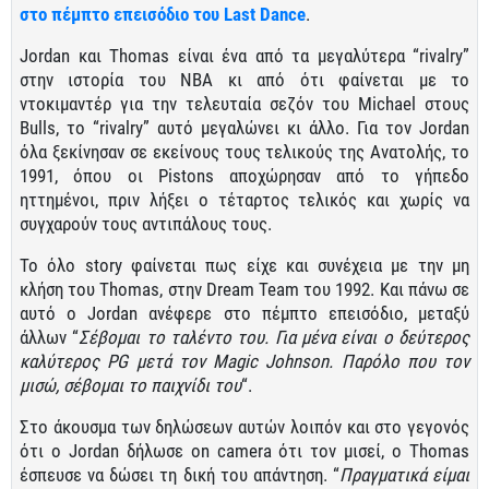
στο πέμπτο επεισόδιο του Last Dance
.
Jordan και Thomas είναι ένα από τα μεγαλύτερα “rivalry”
στην ιστορία του ΝΒΑ κι από ότι φαίνεται με το
ντοκιμαντέρ για την τελευταία σεζόν του Michael στους
Bulls, το “rivalry” αυτό μεγαλώνει κι άλλο. Για τον Jordan
όλα ξεκίνησαν σε εκείνους τους τελικούς της Ανατολής, το
1991, όπου οι Pistons αποχώρησαν από το γήπεδο
ηττημένοι, πριν λήξει ο τέταρτος τελικός και χωρίς να
συγχαρούν τους αντιπάλους τους.
Το όλο story φαίνεται πως είχε και συνέχεια με την μη
κλήση του Thomas, στην Dream Team του 1992. Και πάνω σε
αυτό ο Jordan ανέφερε στο πέμπτο επεισόδιο, μεταξύ
άλλων “
Σέβομαι το ταλέντο του. Για μένα είναι ο δεύτερος
καλύτερος PG μετά τον Magic Johnson. Παρόλο που τον
μισώ, σέβομαι το παιχνίδι του
“.
Στο άκουσμα των δηλώσεων αυτών λοιπόν και στο γεγονός
ότι ο Jordan δήλωσε on camera ότι τον μισεί, ο Thomas
έσπευσε να δώσει τη δική του απάντηση. “
Πραγματικά είμαι