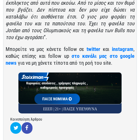
έκπληκτος από αυτά που ακούω. Από το μίσος και τον θυμό
που βγάζει. Δεν πίστευα και δεν μου είχε δώσει να
καταλάβω ότι αισθάνεται έτσι. Ο γιος μου φοράει τη
φανέλα του και τα παπούτσια του. Έχει τη φανέλα του
Jordan από τους Ολυμπιακούς και τη φανέλα των Bulls που
του έχω αγοράσει
“.
Μπορείτε να μας κάνετε follow σε
twitter
και
instagram
,
καθώς επίσης και follow up
στο κανάλι μας στο google
news
για να μη χάνετε τίποτα από τη ροή του site.
Κορυφαίες αποδόσεις , γρήγορες πληρωμές ,
καθημερινές προσφορές
ΠΑΙΞΕ ΝΟΜΙΜΑ
ΕΕΕΠ | 21+ | ΠΑΙΞΕ ΥΠΕΥΘΥΝΑ
Κοινοποίηση Άρθρου