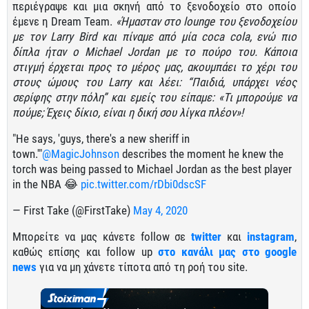
περιέγραψε και μια σκηνή από το ξενοδοχείο στο οποίο
έμενε η Dream Team.
«Ήμασταν στο lounge του ξενοδοχείου
με τον Larry Bird και πίναμε από μία coca cola, ενώ πιο
δίπλα ήταν ο Michael Jordan με το πούρο του. Κάποια
στιγμή έρχεται προς το μέρος μας, ακουμπάει το χέρι του
στους ώμους του Larry και λέει: “Παιδιά, υπάρχει νέος
σερίφης στην πόλη” και εμείς του είπαμε: «Τι μπορούμε να
πούμε; Έχεις δίκιο, είναι η δική σου λίγκα πλέον»!
"He says, 'guys, there's a new sheriff in
town.'"
@MagicJohnson
describes the moment he knew the
torch was being passed to Michael Jordan as the best player
in the NBA 😂
pic.twitter.com/rDbi0dscSF
— First Take (@FirstTake)
May 4, 2020
Μπορείτε να μας κάνετε follow σε
twitter
και
instagram
,
καθώς επίσης και follow up
στο κανάλι μας στο google
news
για να μη χάνετε τίποτα από τη ροή του site.