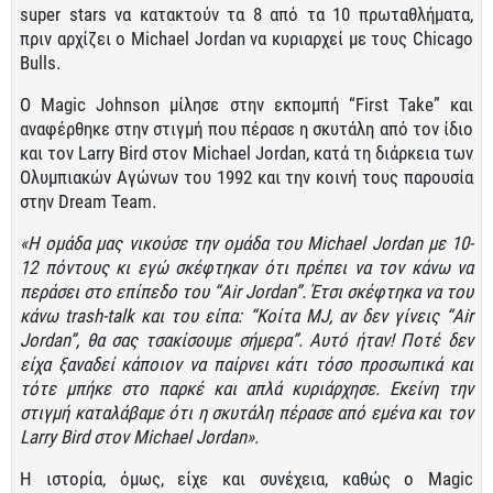
super stars να κατακτούν τα 8 από τα 10 πρωταθλήματα,
πριν αρχίζει ο Michael Jordan να κυριαρχεί με τους Chicago
Bulls.
Ο Magic Johnson μίλησε στην εκπομπή “First Take” και
αναφέρθηκε στην στιγμή που πέρασε η σκυτάλη από τον ίδιο
και τον Larry Bird στον Michael Jordan, κατά τη διάρκεια των
Ολυμπιακών Αγώνων του 1992 και την κοινή τους παρουσία
στην Dream Team.
«Η ομάδα μας νικούσε την ομάδα του Michael Jordan με 10-
12 πόντους κι εγώ σκέφτηκαν ότι πρέπει να τον κάνω να
περάσει στο επίπεδο του “Air Jordan”. Έτσι σκέφτηκα να του
κάνω trash-talk και του είπα: “Κοίτα MJ, αν δεν γίνεις “Air
Jordan”, θα σας τσακίσουμε σήμερα”. Αυτό ήταν! Ποτέ δεν
είχα ξαναδεί κάποιον να παίρνει κάτι τόσο προσωπικά και
τότε μπήκε στο παρκέ και απλά κυριάρχησε. Εκείνη την
στιγμή καταλάβαμε ότι η σκυτάλη πέρασε από εμένα και τον
Larry Bird στον Michael Jordan».
Η ιστορία, όμως, είχε και συνέχεια, καθώς ο Magic