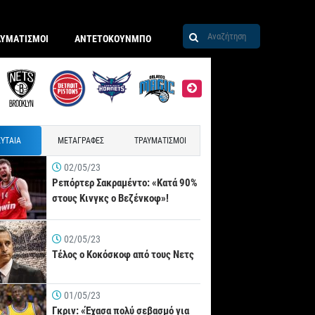
ΑΥΜΑΤΙΣΜΟΙ
ΑΝΤΕΤΟΚΟΥΝΜΠΟ
ΥΤΑΙΑ
ΜΕΤΑΓΡΑΦΕΣ
ΤΡΑΥΜΑΤΙΣΜΟΙ
02/05/23
Ρεπόρτερ Σακραμέντο: «Κατά 90%
στους Κινγκς ο Βεζένκοφ»!
02/05/23
Τέλος ο Κοκόσκοφ από τους Νετς
01/05/23
Γκριν: «Έχασα πολύ σεβασμό για