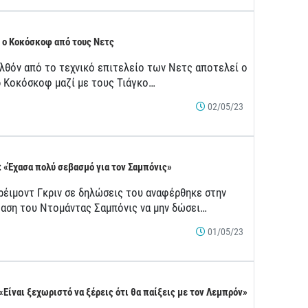
 ο Κοκόσκοφ από τους Νετς
λθόν από το τεχνικό επιτελείο των Νετς αποτελεί ο
ρ Κοκόσκοφ μαζί με τους Τιάγκο…
02/05/23
: «Έχασα πολύ σεβασμό για τον Σαμπόνις»
ρέιμοντ Γκριν σε δηλώσεις του αναφέρθηκε στην
αση του Ντομάντας Σαμπόνις να μην δώσει…
01/05/23
 «Είναι ξεχωριστό να ξέρεις ότι θα παίξεις με τον Λεμπρόν»