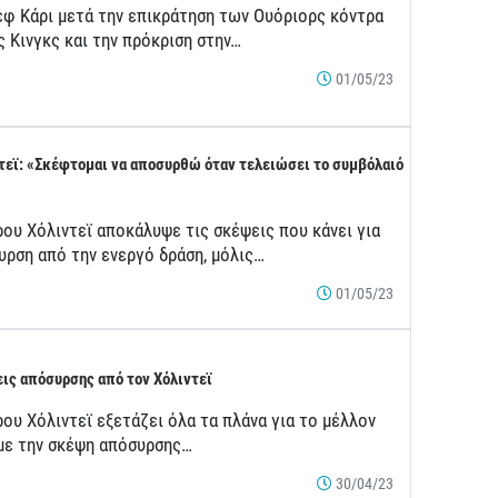
εφ Κάρι μετά την επικράτηση των Ουόριορς κόντρα
ς Κινγκς και την πρόκριση στην…
01/05/23
τεϊ: «Σκέφτομαι να αποσυρθώ όταν τελειώσει το συμβόλαιό
ρου Χόλιντεϊ αποκάλυψε τις σκέψεις που κάνει για
υρση από την ενεργό δράση, μόλις…
01/05/23
ις απόσυρσης από τον Χόλιντεϊ
ου Χόλιντεϊ εξετάζει όλα τα πλάνα για το μέλλον
 με την σκέψη απόσυρσης…
30/04/23