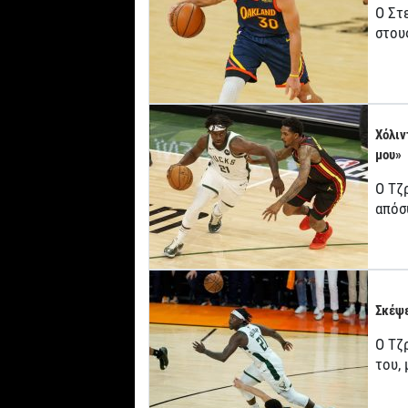
Ο Στ
στου
Χόλιν
μου»
Ο Τζ
απόσ
Σκέψε
Ο Τζρ
του,