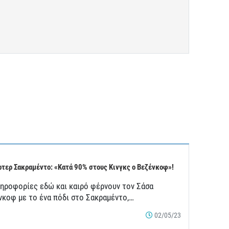
τερ Σακραμέντο: «Κατά 90% στους Κινγκς ο Βεζένκοφ»!
ληροφορίες εδώ και καιρό φέρνουν τον Σάσα
νκοφ με το ένα πόδι στο Σακραμέντο,…
02/05/23