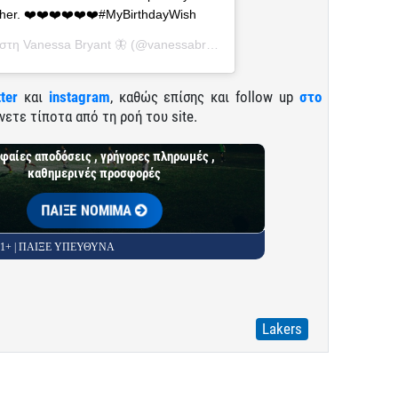
ether. ❤️❤️❤️❤️❤️❤️#MyBirthdayWish
ήστη
Vanessa Bryant 🦋
(@vanessabryant) στις
5 Μάι, 2020 στις 9:15 
tter
και
instagram
, καθώς επίσης και follow up
στο
νετε τίποτα από τη ροή του site.
φαίες αποδόσεις , γρήγορες πληρωμές ,
καθημερινές προσφορές
ΠΑΙΞΕ ΝΟΜΙΜΑ
 21+ | ΠΑΙΞΕ ΥΠΕΥΘΥΝΑ
Lakers