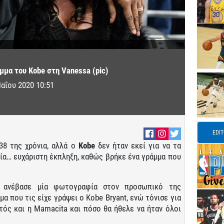
μμα του Kobe στη Vanessa (pic)
αΐου 2020 10:51
EDI
38 της χρόνια, αλλά ο
Kοbe
δεν ήταν εκεί για να τα
μία… ευχάριστη έκπληξη, καθώς βρήκε ένα γράμμα που
nt ανέβασε μία φωτογραφία στον προσωπικό της
α που τις είχε γράψει ο Kοbe Bryant, ενώ τόνισε για
τός και η Mamacita και πόσο θα ήθελε να ήταν όλοι