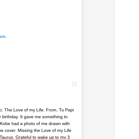
am.
o: The Love of my Life. From, Tu Papi
y birthday. It gave me something to
at Kobe had a photo of me drawn with
he cover. Missing the Love of my Life
 Taurus. Grateful to wake up to my 3