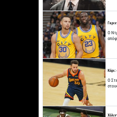
Γκριν
Ο Ντ
απόφ
Κάρι:
Ο Στ
στου
Χόλιν