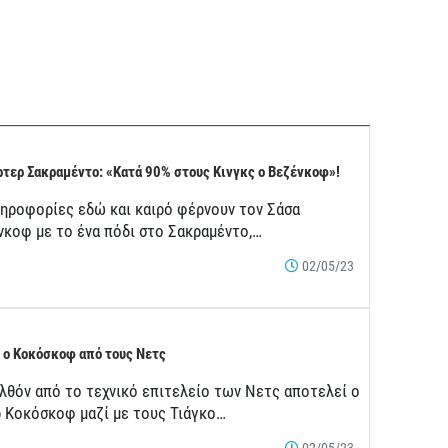
τερ Σακραμέντο: «Κατά 90% στους Κινγκς ο Βεζένκοφ»!
ληροφορίες εδώ και καιρό φέρνουν τον Σάσα
νκοφ με το ένα πόδι στο Σακραμέντο,…
02/05/23
 ο Κοκόσκοφ από τους Νετς
λθόν από το τεχνικό επιτελείο των Νετς αποτελεί ο
ρ Κοκόσκοφ μαζί με τους Τιάγκο…
02/05/23