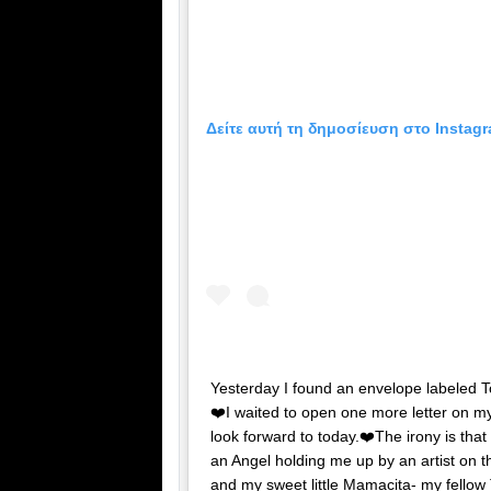
Δείτε αυτή τη δημοσίευση στο Instagr
Yesterday I found an envelope labeled T
❤️I waited to open one more letter on m
look forward to today.❤️The irony is th
an Angel holding me up by an artist on t
and my sweet little Mamacita- my fellow