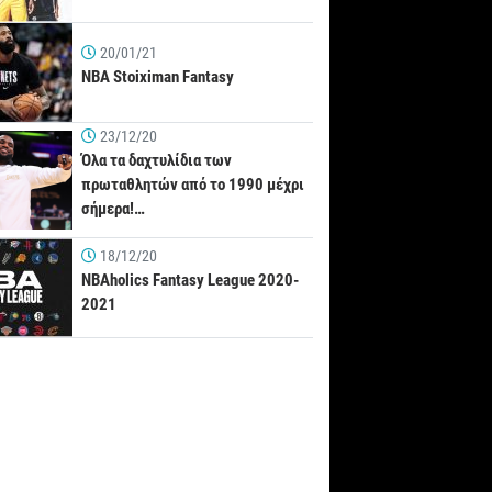
20/01/21
NBA Stoiximan Fantasy
23/12/20
Όλα τα δαχτυλίδια των
πρωταθλητών από το 1990 μέχρι
σήμερα!…
18/12/20
NBAholics Fantasy League 2020-
2021