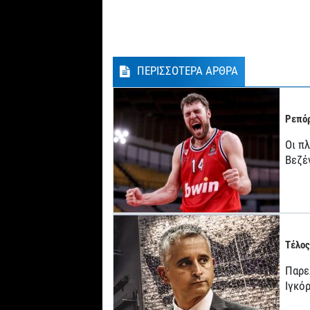
ΠΕΡΙΣΣΟΤΕΡΑ ΑΡΘΡΑ
Ρεπόρ
Οι π
Βεζέ
Τέλος
Παρε
Ιγκό