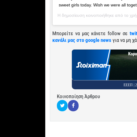
sweet girls today. Wish we were all tog
Η δημοσίευση κοινοποιήθηκε από το χρ
Μπορείτε να μας κάνετε follow σε
twi
κανάλι μας στο google news
για να μη χά
Κορυ
ΕΕΕΠ |
Κοινοποίηση Άρθρου