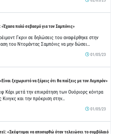
: «Έχασα πολύ σεβασμό για τον Σαμπόνις»
ρέιμοντ Γκριν σε δηλώσεις του αναφέρθηκε στην
αση του Ντομάντας Σαμπόνις να μην δώσει…
01/05/23
 «Είναι ξεχωριστό να ξέρεις ότι θα παίξεις με τον Λεμπρόν»
εφ Κάρι μετά την επικράτηση των Ουόριορς κόντρα
ς Κινγκς και την πρόκριση στην…
01/05/23
τεϊ: «Σκέφτομαι να αποσυρθώ όταν τελειώσει το συμβόλαιό