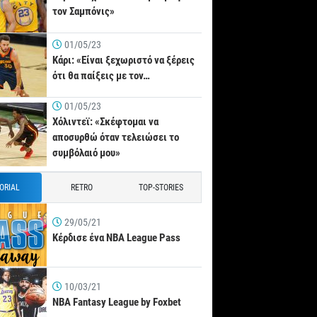
τον Σαμπόνις»
01/05/23
Κάρι: «Είναι ξεχωριστό να ξέρεις
ότι θα παίξεις με τον…
01/05/23
Χόλιντεϊ: «Σκέφτομαι να
αποσυρθώ όταν τελειώσει το
συμβόλαιό μου»
TORIAL
RETRO
TOP-STORIES
29/05/21
Κέρδισε ένα NBA League Pass
10/03/21
NBA Fantasy League by Foxbet