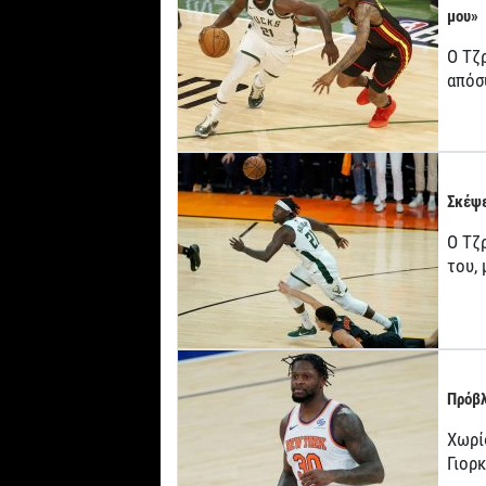
μου»
Ο Τζ
απόσ
Σκέψε
Ο Τζρ
του,
Πρόβλ
Χωρί
Γιορ