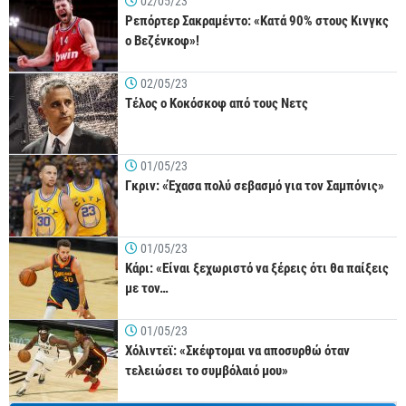
02/05/23
Ρεπόρτερ Σακραμέντο: «Κατά 90% στους Κινγκς
ο Βεζένκοφ»!
02/05/23
Τέλος ο Κοκόσκοφ από τους Νετς
01/05/23
Γκριν: «Έχασα πολύ σεβασμό για τον Σαμπόνις»
01/05/23
Κάρι: «Είναι ξεχωριστό να ξέρεις ότι θα παίξεις
με τον…
01/05/23
Χόλιντεϊ: «Σκέφτομαι να αποσυρθώ όταν
τελειώσει το συμβόλαιό μου»