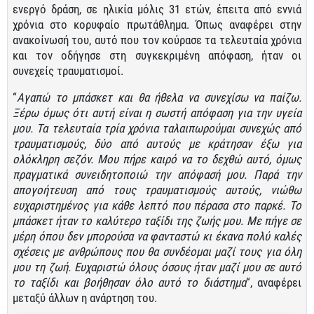
ενεργό δράση, σε ηλικία μόλις 31 ετών, έπειτα από εννιά
χρόνια στο κορυφαίο πρωτάθλημα. Όπως αναφέρει στην
ανακοίνωσή του, αυτό που τον κούρασε τα τελευταία χρόνια
και τον οδήγησε στη συγκεκριμένη απόφαση, ήταν οι
συνεχείς τραυματισμοί.
“
Αγαπώ το μπάσκετ και θα ήθελα να συνεχίσω να παίζω.
Ξέρω όμως ότι αυτή είναι η σωστή απόφαση για την υγεία
μου. Τα τελευταία τρία χρόνια ταλαιπωρούμαι συνεχώς από
τραυματισμούς, δύο από αυτούς με κράτησαν έξω για
ολόκληρη σεζόν. Μου πήρε καιρό να το δεχθώ αυτό, όμως
πραγματικά συνειδητοποιώ την απόφασή μου. Παρά την
απογοήτευση από τους τραυματισμούς αυτούς, νιώθω
ευχαριστημένος για κάθε λεπτό που πέρασα στο παρκέ. Το
μπάσκετ ήταν το καλύτερο ταξίδι της ζωής μου. Με πήγε σε
μέρη όπου δεν μπορούσα να φανταστώ κι έκανα πολύ καλές
σχέσεις με ανθρώπους που θα συνδέομαι μαζί τους για όλη
μου τη ζωή. Ευχαριστώ όλους όσους ήταν μαζί μου σε αυτό
το ταξίδι και βοήθησαν όλο αυτό το διάστημα
“, αναφέρει
μεταξύ άλλων η ανάρτηση του.