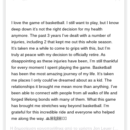
I love the game of basketball. I still want to play, but I know
deep down it’s not the right decision for my health
anymore. The past 3 years I’ve dealt with a number of
injuries, including 2 that kept me out this whole season.
It’s taken me a while to come to grips with this, but I’m
truly at peace with my decision to officially retire. As
disappointing as these injuries have been, I’m still thankful
for every moment I spent playing the game. Basketball
has been the most amazing journey of my life. It’s taken
me places I only could’ve dreamed about as a kid. The
relationships it brought me mean more than anything. I’ve
been able to connect with people from all walks of life and
forged lifelong bonds with many of them. What this game
has brought me stretches way beyond basketball. I’m
grateful for this incredible ride and everyone who helped
me along the way. 🙏🏼🙌🏼✌🏼
Η δημοσίευση κοινοποιήθηκε από το χρήστη
Jon Leuer
(@jonleuer30) στις