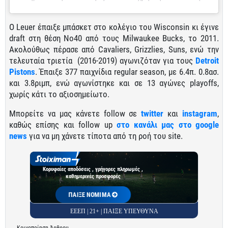
O Leuer έπαιξε μπάσκετ στο κολέγιο του Wisconsin κι έγινε
draft στη θέση Νο40 από τους Milwaukee Bucks, το 2011.
Ακολούθως πέρασε από Cavaliers, Grizzlies, Suns, ενώ την
τελευταία τριετία (2016-2019) αγωνιζόταν για τους
Detroit
Pistons
. Έπαιξε 377 παιχνίδια regular season, με 6.4π. 0.8ασ.
και 3.8ριμπ, ενώ αγωνίστηκε και σε 13 αγώνες playoffs,
χωρίς κάτι το αξιοσημείωτο.
Μπορείτε να μας κάνετε follow σε
twitter
και
instagram
,
καθώς επίσης και follow up
στο κανάλι μας στο google
news
για να μη χάνετε τίποτα από τη ροή του site.
Κορυφαίες αποδόσεις , γρήγορες πληρωμές ,
καθημερινές προσφορές
ΠΑΙΞΕ ΝΟΜΙΜΑ
ΕΕΕΠ | 21+ | ΠΑΙΞΕ ΥΠΕΥΘΥΝΑ
Κοινοποίηση Άρθρου