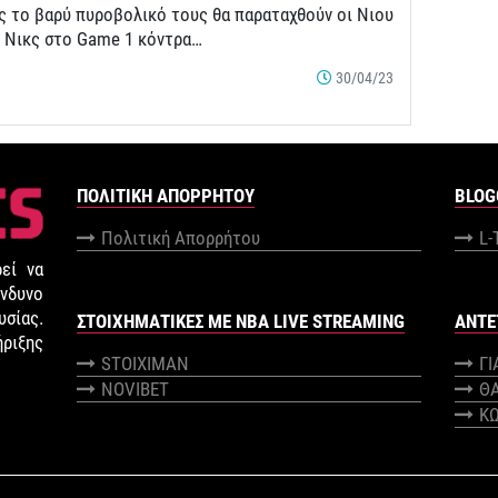
ς το βαρύ πυροβολικό τους θα παραταχθούν οι Νιου
κ Νικς στο Game 1 κόντρα…
30/04/23
ΠΟΛΙΤΙΚΉ ΑΠΟΡΡΉΤΟΥ
BLOG
Πολιτική Απορρήτου
L-
εί να
νδυνο
σίας.
ΣΤΟΙΧΗΜΑΤΙΚΕΣ ΜΕ NBA LIVE STREAMING
ANTE
ήριξης
STOIXIMAN
Γ
NOVIBET
Θ
Κ