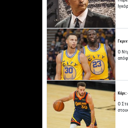
Ιγκό
Γκριν
Ο Ντ
απόφ
Κάρι:
Ο Στ
στου