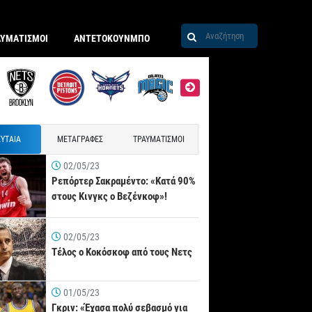
ΑΥΜΑΤΙΣΜΟΙ
ΑΝΤΕΤΟΚΟΥΝΜΠΟ
ΥΤΑΙΑ
ΜΕΤΑΓΡΑΦΕΣ
ΤΡΑΥΜΑΤΙΣΜΟΙ
02/05/23
Ρεπόρτερ Σακραμέντο: «Κατά 90%
στους Κινγκς ο Βεζένκοφ»!
02/05/23
Τέλος ο Κοκόσκοφ από τους Νετς
01/05/23
Γκριν: «Έχασα πολύ σεβασμό για