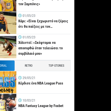
τον Σαμπόνις»
01/05/23
Κάρι: «Είναι ξεχωριστό να ξέρεις
ότι θα παίξεις με τον…
01/05/23
Χόλιντεϊ: «Σκέφτομαι να
αποσυρθώ όταν τελειώσει το
συμβόλαιό μου»
TORIAL
RETRO
TOP-STORIES
29/05/21
Κέρδισε ένα NBA League Pass
10/03/21
NBA Fantasy League by Foxbet