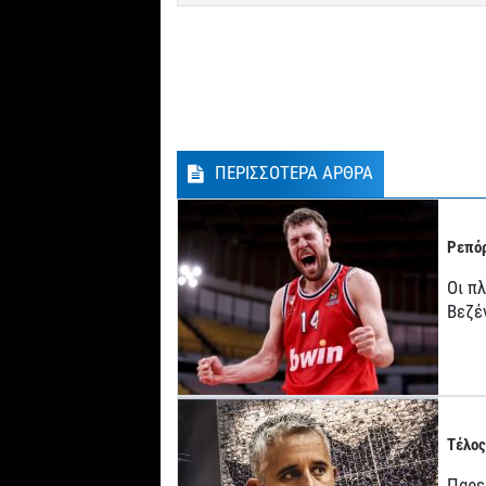
ΠΕΡΙΣΣΟΤΕΡΑ ΑΡΘΡΑ
Ρεπόρ
Οι π
Βεζέ
Τέλος
Παρε