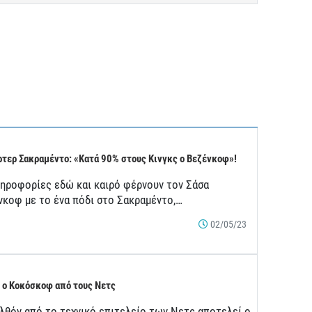
τερ Σακραμέντο: «Κατά 90% στους Κινγκς ο Βεζένκοφ»!
ληροφορίες εδώ και καιρό φέρνουν τον Σάσα
νκοφ με το ένα πόδι στο Σακραμέντο,…
02/05/23
 ο Κοκόσκοφ από τους Νετς
λθόν από το τεχνικό επιτελείο των Νετς αποτελεί ο