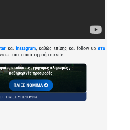
tter
και
instagram
, καθώς επίσης και follow up
στο
νετε τίποτα από τη ροή του site.
φαίες αποδόσεις , γρήγορες πληρωμές ,
καθημερινές προσφορές
ΠΑΙΞΕ ΝΟΜΙΜΑ
 21+ | ΠΑΙΞΕ ΥΠΕΥΘΥΝΑ