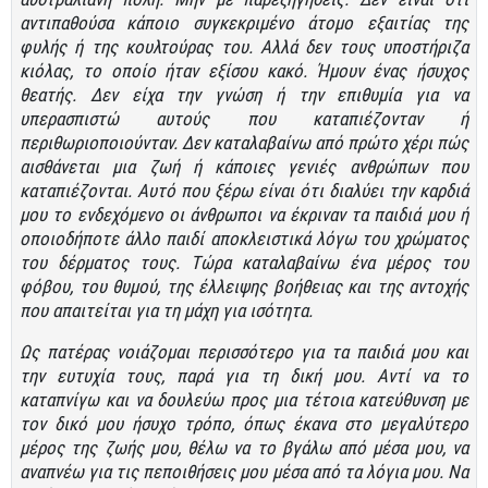
αντιπαθούσα κάποιο συγκεκριμένο άτομο εξαιτίας της
φυλής ή της κουλτούρας του. Αλλά δεν τους υποστήριζα
κιόλας, το οποίο ήταν εξίσου κακό. Ήμουν ένας ήσυχος
θεατής. Δεν είχα την γνώση ή την επιθυμία για να
υπερασπιστώ αυτούς που καταπιέζονταν ή
περιθωριοποιούνταν. Δεν καταλαβαίνω από πρώτο χέρι πώς
αισθάνεται μια ζωή ή κάποιες γενιές ανθρώπων που
καταπιέζονται. Αυτό που ξέρω είναι ότι διαλύει την καρδιά
μου το ενδεχόμενο οι άνθρωποι να έκριναν τα παιδιά μου ή
οποιοδήποτε άλλο παιδί αποκλειστικά λόγω του χρώματος
του δέρματος τους. Τώρα καταλαβαίνω ένα μέρος του
φόβου, του θυμού, της έλλειψης βοήθειας και της αντοχής
που απαιτείται για τη μάχη για ισότητα.
Ως πατέρας νοιάζομαι περισσότερο για τα παιδιά μου και
την ευτυχία τους, παρά για τη δική μου. Αντί να το
καταπνίγω και να δουλεύω προς μια τέτοια κατεύθυνση με
τον δικό μου ήσυχο τρόπο, όπως έκανα στο μεγαλύτερο
μέρος της ζωής μου, θέλω να το βγάλω από μέσα μου, να
αναπνέω για τις πεποιθήσεις μου μέσα από τα λόγια μου. Να