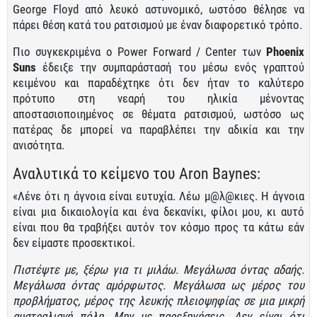
George Floyd από λευκό αστυνομικό, ωστόσο θέλησε να
πάρει θέση κατά του ρατσισμού με έναν διαφορετικό τρόπο.
Πιο συγκεκριμένα ο Power Forward / Center των
Phoenix
Suns
έδειξε την συμπαράστασή του μέσω ενός γραπτού
κειμένου και παραδέχτηκε ότι δεν ήταν το καλύτερο
πρότυπο στη νεαρή του ηλικία μένοντας
αποστασιοποιημένος σε θέματα ρατσισμού, ωστόσο ως
πατέρας δε μπορεί να παραβλέπει την αδικία και την
ανισότητα.
Αναλυτικά το κείμενο του Aron Baynes:
«Λένε ότι η άγνοια είναι ευτυχία. Λέω μ@λ@κιες. Η άγνοια
είναι μια δικαιολογία και ένα δεκανίκι, φίλοι μου, κι αυτό
είναι που θα τραβήξει αυτόν τον κόσμο προς τα κάτω εάν
δεν είμαστε προσεκτικοί.
Πιστέψτε με, ξέρω για τι μιλάω. Μεγάλωσα όντας αδαής.
Μεγάλωσα όντας αμόρφωτος. Μεγάλωσα ως μέρος του
προβλήματος, μέρος της λευκής πλειοψηφίας σε μια μικρή
αυστραλιανή πόλη. Μην με παρεξηγήσεις. Δεν είναι ότι