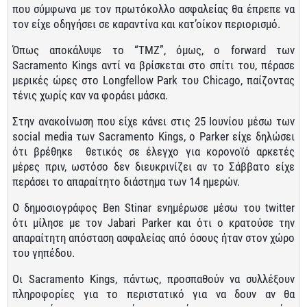
που σύμφωνα με τον πρωτόκολλο ασφαλείας θα έπρεπε να
τον είχε οδηγήσει σε καραντίνα και κατ’οίκον περιορισμό.
Όπως αποκάλυψε το “TMZ”, όμως, ο forward των
Sacramento Kings αντί να βρίσκεται στο σπίτι του, πέρασε
μερικές ώρες στο Longfellow Park του Chicago, παίζοντας
τένις χωρίς καν να φοράει μάσκα.
Στην ανακοίνωση που είχε κάνει στις 25 Ιουνίου μέσω των
social media των Sacramento Kings, ο Parker είχε δηλώσει
ότι βρέθηκε θετικός σε έλεγχο για κορονοϊό αρκετές
μέρες πριν, ωστόσο δεν διευκρινίζει αν το Σάββατο είχε
περάσει το απαραίτητο διάστημα των 14 ημερών.
O δημοσιογράφος Ben Stinar ενημέρωσε μέσω του twitter
ότι μίλησε με τον Jabari Parker και ότι ο κρατούσε την
απαραίτητη απόσταση ασφαλείας από όσους ήταν στον χώρο
του γηπέδου.
Οι Sacramento Kings, πάντως, προσπαθούν να συλλέξουν
πληροφορίες για το περιστατικό για να δουν αν θα