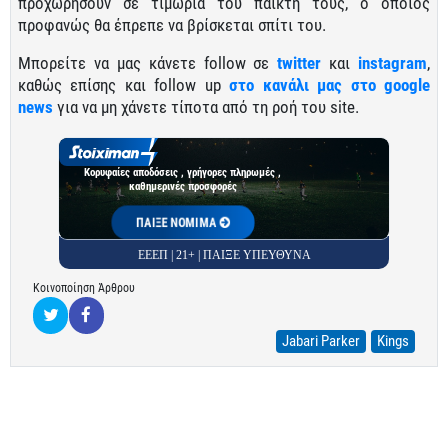
προχωρήσουν σε τιμωρία του παίκτη τους, ο οποίος
προφανώς θα έπρεπε να βρίσκεται σπίτι του.
Μπορείτε να μας κάνετε follow σε
twitter
και
instagram
,
καθώς επίσης και follow up
στο κανάλι μας στο google
news
για να μη χάνετε τίποτα από τη ροή του site.
Κορυφαίες αποδόσεις , γρήγορες πληρωμές ,
καθημερινές προσφορές
ΠΑΙΞΕ ΝΟΜΙΜΑ
ΕΕΕΠ | 21+ | ΠΑΙΞΕ ΥΠΕΥΘΥΝΑ
Κοινοποίηση Άρθρου
Jabari Parker
Kings