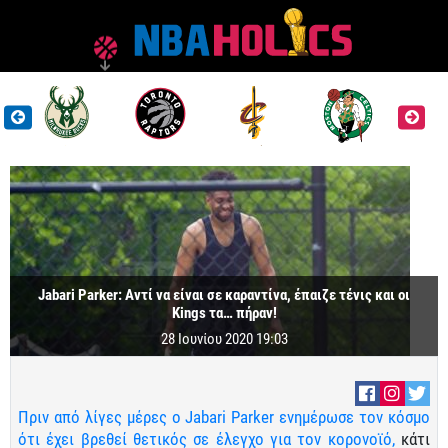
Jabari Parker: Αντί να είναι σε καραντίνα, έπαιζε τένις και οι
Kings τα… πήραν!
28 Ιουνίου 2020 19:03
Πριν από λίγες μέρες ο Jabari Parker ενημέρωσε τον κόσμο
ότι έχει βρεθεί θετικός σε έλεγχο για τον κορονοϊό,
κάτι