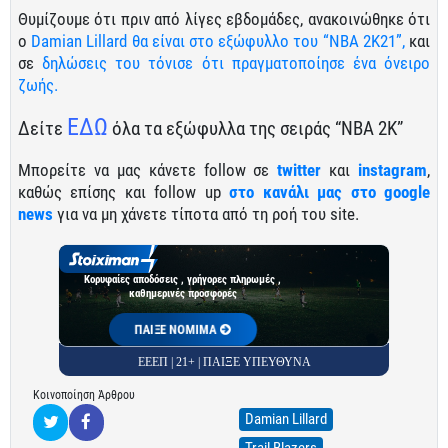
Θυμίζουμε ότι πριν από λίγες εβδομάδες, ανακοινώθηκε ότι
ο
Damian Lillard θα είναι στο εξώφυλλο του “NBA 2K21”,
και
σε
δηλώσεις του τόνισε ότι πραγματοποίησε ένα όνειρο
ζωής.
ΕΔΩ
Δείτε
όλα τα εξώφυλλα της σειράς “NBA 2K”
Μπορείτε να μας κάνετε follow σε
twitter
και
instagram
,
καθώς επίσης και follow up
στο κανάλι μας στο google
news
για να μη χάνετε τίποτα από τη ροή του site.
Κορυφαίες αποδόσεις , γρήγορες πληρωμές ,
καθημερινές προσφορές
ΠΑΙΞΕ ΝΟΜΙΜΑ
ΕΕΕΠ | 21+ | ΠΑΙΞΕ ΥΠΕΥΘΥΝΑ
Κοινοποίηση Άρθρου
Damian Lillard