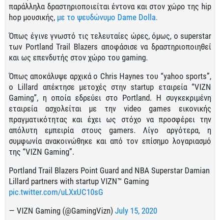
παράλληλα δραστηριοποιείται έντονα και στον χώρο της hip
hop μουσικής,
με το ψευδώνυμο Dame Dolla.
Όπως έγινε γνωστό τις τελευταίες ώρες, όμως, ο superstar
των Portland Trail Blazers αποφάσισε να δραστηριοποιηθεί
και ως επενδυτής στον χώρο του gaming.
Όπως αποκάλυψε αρχικά ο Chris Haynes του “yahoo sports”,
o Lillard απέκτησε μετοχές στην startup εταιρεία “VIZN
Gaming”, η οποία εδρεύει στο Portland. H συγκεκριμένη
εταιρεία ασχολείται με την video games εικονικής
πραγματικότητας και έχει ως στόχο να προσφέρει την
απόλυτη εμπειρία στους gamers. Λίγο αργότερα, η
συμφωνία ανακοινώθηκε και από τον επίσημο λογαριασμό
της “VIZN Gaming”.
Portland Trail Blazers Point Guard and NBA Superstar Damian
Lillard partners with startup VIZN™ Gaming
pic.twitter.com/uLXxUC10sG
— VIZN Gaming (@GamingVizn)
July 15, 2020