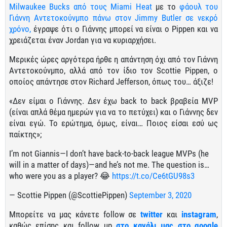
Milwaukee Bucks από τους Miami Heat
με το
φάουλ του
Γιάννη Αντετοκούνμπο πάνω στον Jimmy Butler σε νεκρό
χρόνο,
έγραψε ότι ο Γιάννης μπορεί να είναι ο Pippen και να
χρειάζεται έναν Jordan για να κυριαρχήσει.
Μερικές ώρες αργότερα ήρθε η απάντηση όχι από τον Γιάννη
Αντετοκούνμπο, αλλά από τον ίδιο τον Scottie Pippen, ο
οποίος απάντησε στον Richard Jefferson, όπως του… άξιζε!
«Δεν είμαι ο Γιάννης. Δεν έχω back to back βραβεία MVP
(είναι απλά θέμα ημερών για να το πετύχει) και ο Γιάννης δεν
είναι εγώ. Το ερώτημα, όμως, είναι… Ποιος είσαι εσύ ως
παίκτης»;
I’m not Giannis—I don’t have back-to-back league MVPs (he
will in a matter of days)—and he’s not me. The question is…
who were you as a player? 😂
https://t.co/Ce6tGU98s3
— Scottie Pippen (@ScottiePippen)
September 3, 2020
Μπορείτε να μας κάνετε follow σε
twitter
και
instagram
,
καθώς επίσης και follow up
στο κανάλι μας στο google