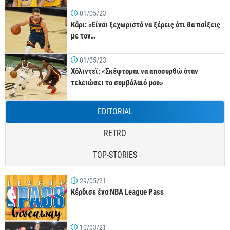
01/05/23
Κάρι: «Είναι ξεχωριστό να ξέρεις ότι θα παίξεις
με τον…
01/05/23
Χόλιντεϊ: «Σκέφτομαι να αποσυρθώ όταν
τελειώσει το συμβόλαιό μου»
EDITORIAL
RETRO
TOP-STORIES
29/05/21
Κέρδισε ένα NBA League Pass
10/03/21