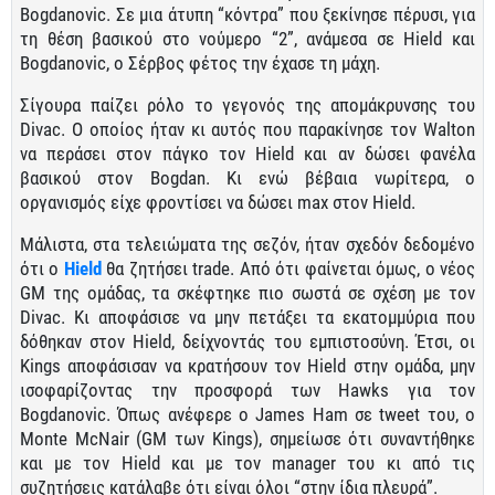
Bogdanovic. Σε μια άτυπη “κόντρα” που ξεκίνησε πέρυσι, για
τη θέση βασικού στο νούμερο “2”, ανάμεσα σε Hield και
Bogdanovic, o Σέρβος φέτος την έχασε τη μάχη.
Σίγουρα παίζει ρόλο το γεγονός της απομάκρυνσης του
Divac. Ο οποίος ήταν κι αυτός που παρακίνησε τον Walton
να περάσει στον πάγκο τον Hield και αν δώσει φανέλα
βασικού στον Bogdan. Κι ενώ βέβαια νωρίτερα, ο
οργανισμός είχε φροντίσει να δώσει max στον Hield.
Μάλιστα, στα τελειώματα της σεζόν, ήταν σχεδόν δεδομένο
ότι ο
Hield
θα ζητήσει trade. Από ότι φαίνεται όμως, ο νέος
GM της ομάδας, τα σκέφτηκε πιο σωστά σε σχέση με τον
Divac. Κι αποφάσισε να μην πετάξει τα εκατομμύρια που
δόθηκαν στον Hield, δείχνοντάς του εμπιστοσύνη. Έτσι, οι
Kings αποφάσισαν να κρατήσουν τον Hield στην ομάδα, μην
ισοφαρίζοντας την προσφορά των Hawks για τον
Bogdanovic. Όπως ανέφερε ο James Ham σε tweet του, ο
Monte McNair (GM των Kings), σημείωσε ότι συναντήθηκε
και με τον Hield και με τον manager του κι από τις
συζητήσεις κατάλαβε ότι είναι όλοι “στην ίδια πλευρά”.