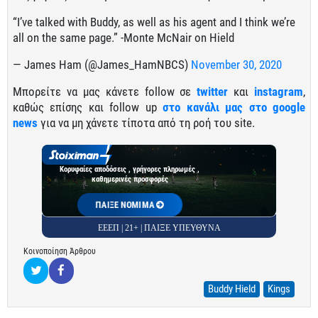
“I’ve talked with Buddy, as well as his agent and I think we’re
all on the same page.” -Monte McNair on Hield
— James Ham (@James_HamNBCS)
November 30, 2020
Μπορείτε να μας κάνετε follow σε
twitter
και
instagram
,
καθώς επίσης και follow up
στο κανάλι μας στο google
news
για να μη χάνετε τίποτα από τη ροή του site.
Κορυφαίες αποδόσεις , γρήγορες πληρωμές ,
καθημερινές προσφορές
ΠΑΙΞΕ ΝΟΜΙΜΑ
ΕΕΕΠ | 21+ | ΠΑΙΞΕ ΥΠΕΥΘΥΝΑ
Κοινοποίηση Άρθρου
Buddy Hield
Kings