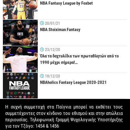
NBA Fantasy League by Foxbet
20/01/21
NBA Stoiximan Fantasy
23/12/20
Όλα τα δαχτυλίδια των πρωταθλητών από το
1990 μέχρι σήμερα!…
18/12/20
NBAholics Fantasy League 2020-2021
Η συχνή συμμετοχή στα Παίγνια μπορεί να εκθέτει τους
συμμετέχοντες στον κίνδυνο του εθισμού και στην απώλεια
περιουσίας. Τηλεφωνική Γραμμή Ψυχολογικής Υποστήριξης
για τον Τζόγο: 1454 & 1456