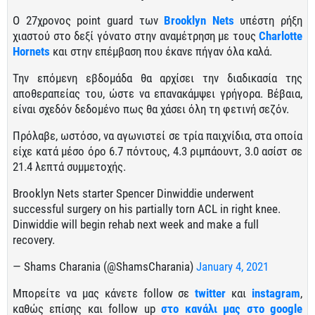
Ο 27χρονος point guard των
Brooklyn Nets
υπέστη ρήξη
χιαστού στο δεξί γόνατο στην αναμέτρηση με τους
Charlotte
Hornets
και στην επέμβαση που έκανε πήγαν όλα καλά.
Την επόμενη εβδομάδα θα αρχίσει την διαδικασία της
αποθεραπείας του, ώστε να επανακάμψει γρήγορα. Βέβαια,
είναι σχεδόν δεδομένο πως θα χάσει όλη τη φετινή σεζόν.
Πρόλαβε, ωστόσο, να αγωνιστεί σε τρία παιχνίδια, στα οποία
είχε κατά μέσο όρο 6.7 πόντους, 4.3 ριμπάουντ, 3.0 ασίστ σε
21.4 λεπτά συμμετοχής.
Brooklyn Nets starter Spencer Dinwiddie underwent
successful surgery on his partially torn ACL in right knee.
Dinwiddie will begin rehab next week and make a full
recovery.
— Shams Charania (@ShamsCharania)
January 4, 2021
Μπορείτε να μας κάνετε follow σε
twitter
και
instagram
,
καθώς επίσης και follow up
στο κανάλι μας στο google