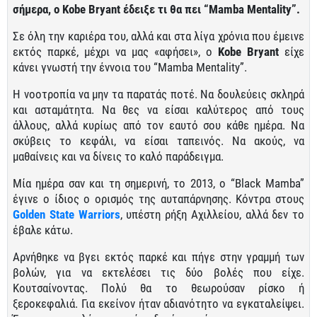
σήμερα, ο Kobe Bryant έδειξε τι θα πει “Mamba Mentality”.
Σε όλη την καριέρα του, αλλά και στα λίγα χρόνια που έμεινε
εκτός παρκέ, μέχρι να μας «αφήσει», ο
Kobe Bryant
είχε
κάνει γνωστή την έννοια του “Mamba Mentality”.
Η νοοτροπία να μην τα παρατάς ποτέ. Να δουλεύεις σκληρά
και ασταμάτητα. Να θες να είσαι καλύτερος από τους
άλλους, αλλά κυρίως από τον εαυτό σου κάθε ημέρα. Να
σκύβεις το κεφάλι, να είσαι ταπεινός. Να ακούς, να
μαθαίνεις και να δίνεις το καλό παράδειγμα.
Μία ημέρα σαν και τη σημερινή, το 2013, ο “Black Mamba”
έγινε ο ίδιος ο ορισμός της αυταπάρνησης. Κόντρα στους
Golden State Warriors
, υπέστη ρήξη Αχιλλείου, αλλά δεν το
έβαλε κάτω.
Αρνήθηκε να βγει εκτός παρκέ και πήγε στην γραμμή των
βολών, για να εκτελέσει τις δύο βολές που είχε.
Κουτσαίνοντας. Πολύ θα το θεωρούσαν ρίσκο ή
ξεροκεφαλιά. Για εκείνον ήταν αδιανότητο να εγκαταλείψει.