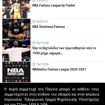
10/03/21
NBA Fantasy League by Foxbet
20/01/21
NBA Stoiximan Fantasy
23/12/20
Όλα τα δαχτυλίδια των πρωταθλητών από το
1990 μέχρι σήμερα!…
18/12/20
NBAholics Fantasy League 2020-2021
Η συχνή συμμετοχή στα Παίγνια μπορεί να εκθέτει τους
συμμετέχοντες στον κίνδυνο του εθισμού και στην απώλεια
περιουσίας. Τηλεφωνική Γραμμή Ψυχολογικής Υποστήριξης
για τον Τζόγο: 1454 & 1456