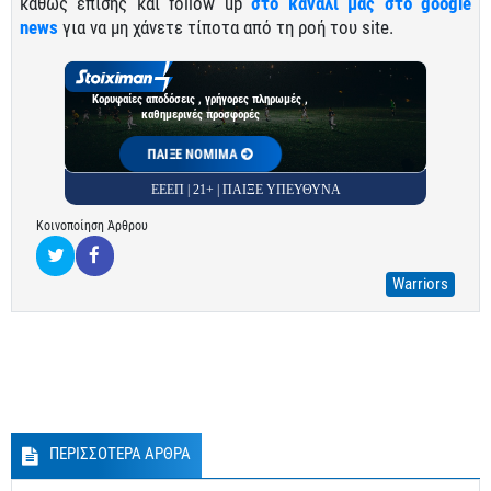
καθώς επίσης και follow up
στο κανάλι μας στο google
news
για να μη χάνετε τίποτα από τη ροή του site.
Κορυφαίες αποδόσεις , γρήγορες πληρωμές ,
καθημερινές προσφορές
ΠΑΙΞΕ ΝΟΜΙΜΑ
ΕΕΕΠ | 21+ | ΠΑΙΞΕ ΥΠΕΥΘΥΝΑ
Κοινοποίηση Άρθρου
Warriors
ΠΕΡΙΣΣΟΤΕΡΑ ΑΡΘΡΑ