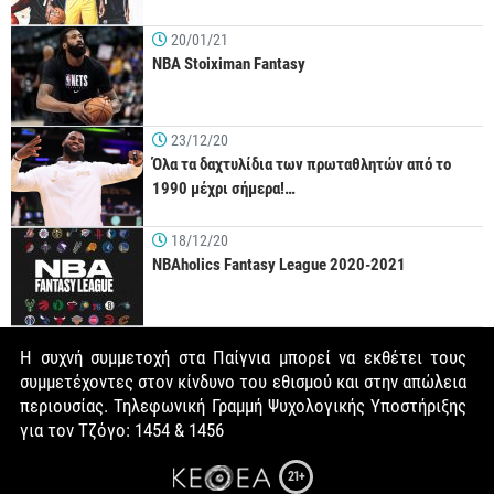
20/01/21
NBA Stoiximan Fantasy
23/12/20
Όλα τα δαχτυλίδια των πρωταθλητών από το
1990 μέχρι σήμερα!…
18/12/20
NBAholics Fantasy League 2020-2021
Η συχνή συμμετοχή στα Παίγνια μπορεί να εκθέτει τους
συμμετέχοντες στον κίνδυνο του εθισμού και στην απώλεια
περιουσίας. Τηλεφωνική Γραμμή Ψυχολογικής Υποστήριξης
για τον Τζόγο: 1454 & 1456
21+