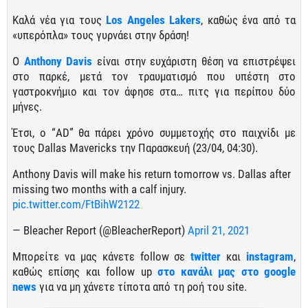
Καλά νέα για τους
Los Angeles Lakers
, καθώς ένα από τα
«υπερόπλα» τους γυρνάει στην δράση!
Ο
Anthony Davis
είναι στην ευχάριστη θέση να επιστρέψει
στο παρκέ, μετά τον τραυματισμό που υπέστη στο
γαστροκνήμιο και τον άφησε στα… πιτς για περίπου δύο
μήνες.
Έτσι, ο “AD” θα πάρει χρόνο συμμετοχής στο παιχνίδι με
τους Dallas Mavericks την Παρασκευή (23/04, 04:30).
Anthony Davis will make his return tomorrow vs. Dallas after
missing two months with a calf injury.
pic.twitter.com/FtBihW2122
— Bleacher Report (@BleacherReport)
April 21, 2021
Μπορείτε να μας κάνετε follow σε
twitter
και
instagram
,
καθώς επίσης και follow up
στο κανάλι μας στο google
news
για να μη χάνετε τίποτα από τη ροή του site.