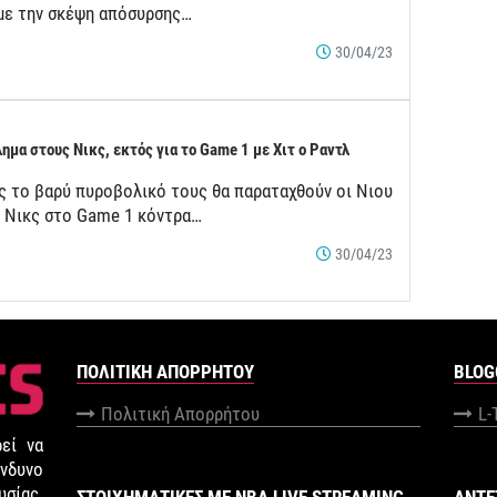
 με την σκέψη απόσυρσης…
30/04/23
ημα στους Νικς, εκτός για το Game 1 με Χιτ ο Ραντλ
ς το βαρύ πυροβολικό τους θα παραταχθούν οι Νιου
κ Νικς στο Game 1 κόντρα…
30/04/23
ΠΟΛΙΤΙΚΉ ΑΠΟΡΡΉΤΟΥ
BLOG
Πολιτική Απορρήτου
L-
εί να
νδυνο
σίας.
ΣΤΟΙΧΗΜΑΤΙΚΕΣ ΜΕ NBA LIVE STREAMING
ANTE