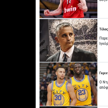
Τέλος
Παρε
Ιγκό
Γκριν
Ο Ντ
απόφ