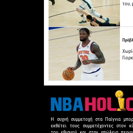
του,
Πρόβλ
Χωρί
Γιορ
Η συχνή συμμετοχή στα Παίγνια μπορ
εκθέτει τους συμμετέχοντες στον κί
του εθισμού και στην απώλεια περιου