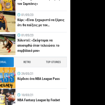
τον Σαμπόνις»
01/05/23
Κάρι: «Είναι ξεχωριστό να ξέρεις
ότι θα παίξεις με τον…
01/05/23
Χόλιντεϊ: «Σκέφτομαι να
αποσυρθώ όταν τελειώσει το
συμβόλαιό μου»
TORIAL
RETRO
TOP-STORIES
29/05/21
Κέρδισε ένα NBA League Pass
10/03/21
NBA Fantasy League by Foxbet