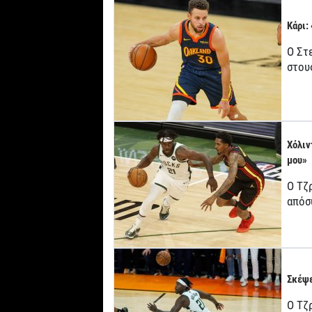
Κάρι:
Ο Στ
στου
Χόλιν
μου»
Ο Τζ
απόσ
Σκέψε
Ο Τζρ