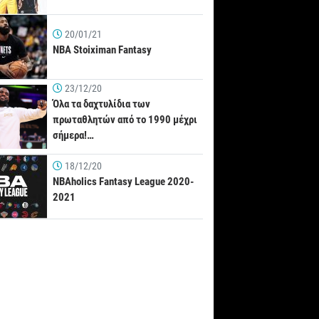
20/01/21
NBA Stoiximan Fantasy
23/12/20
Όλα τα δαχτυλίδια των
πρωταθλητών από το 1990 μέχρι
σήμερα!…
18/12/20
NBAholics Fantasy League 2020-
2021