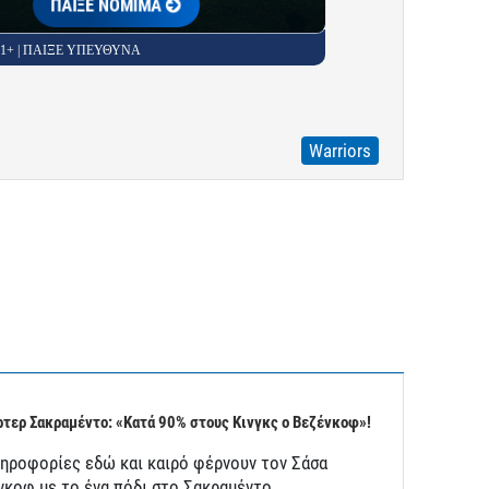
ΠΑΙΞΕ ΝΟΜΙΜΑ
 21+ | ΠΑΙΞΕ ΥΠΕΥΘΥΝΑ
Warriors
τερ Σακραμέντο: «Κατά 90% στους Κινγκς ο Βεζένκοφ»!
ληροφορίες εδώ και καιρό φέρνουν τον Σάσα
νκοφ με το ένα πόδι στο Σακραμέντο,…