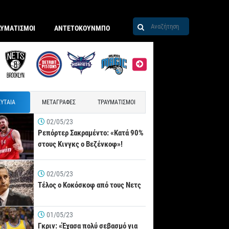
ΑΥΜΑΤΙΣΜΟΙ
ΑΝΤΕΤΟΚΟΥΝΜΠΟ
ΥΤΑΙΑ
ΜΕΤΑΓΡΑΦΕΣ
ΤΡΑΥΜΑΤΙΣΜΟΙ
02/05/23
Ρεπόρτερ Σακραμέντο: «Κατά 90%
στους Κινγκς ο Βεζένκοφ»!
02/05/23
Τέλος ο Κοκόσκοφ από τους Νετς
01/05/23
Γκριν: «Έχασα πολύ σεβασμό για