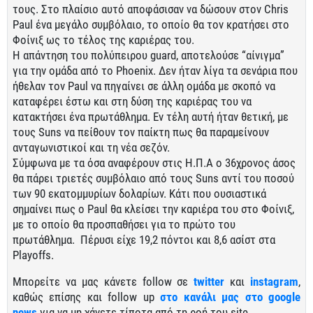
τους. Στο πλαίσιο αυτό αποφάσισαν να δώσουν στον Chris
Paul ένα μεγάλο συμβόλαιο, το οποίο θα τον κρατήσει στο
Φοίνιξ ως το τέλος της καριέρας του.
H απάντηση του πολύπειρου guard, αποτελούσε “αίνιγμα”
για την ομάδα από το Phoenix. Δεν ήταν λίγα τα σενάρια που
ήθελαν τον Paul να πηγαίνει σε άλλη ομάδα με σκοπό να
καταφέρει έστω και στη δύση της καριέρας του να
κατακτήσει ένα πρωτάθλημα. Εν τέλη αυτή ήταν θετική, με
τους Suns να πείθουν τον παίκτη πως θα παραμείνουν
ανταγωνιστικοί και τη νέα σεζόν.
Σύμφωνα με τα όσα αναφέρουν στις Η.Π.Α ο 36χρονος άσος
θα πάρει τριετές συμβόλαιο από τους Suns αντί του ποσού
των 90 εκατομμυρίων δολαρίων. Κάτι που ουσιαστικά
σημαίνει πως ο Paul θα κλείσει την καριέρα του στο Φοίνιξ,
με το οποίο θα προσπαθήσει για το πρώτο του
πρωτάθλημα. Πέρυσι είχε 19,2 πόντοι και 8,6 ασίστ στα
Playoffs.
Μπορείτε να μας κάνετε follow σε
twitter
και
instagram
,
καθώς επίσης και follow up
στο κανάλι μας στο google
news
για να μη χάνετε τίποτα από τη ροή του site.