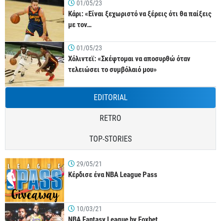
01/05/23
Κάρι: «Είναι ξεχωριστό να ξέρεις ότι θα παίξεις
με τον…
01/05/23
Χόλιντεϊ: «Σκέφτομαι να αποσυρθώ όταν
τελειώσει το συμβόλαιό μου»
EDITORIAL
RETRO
TOP-STORIES
29/05/21
Κέρδισε ένα NBA League Pass
10/03/21
NBA Fantasy League by Foxbet