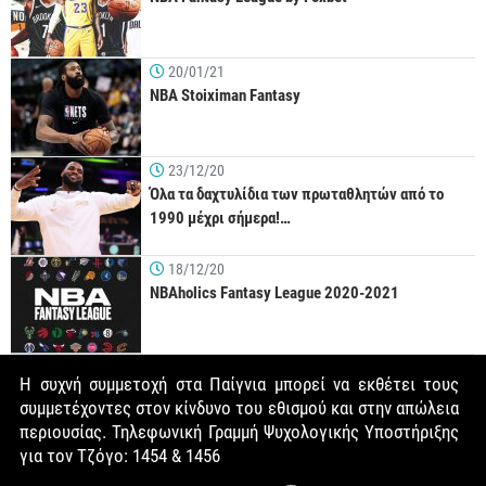
20/01/21
NBA Stoiximan Fantasy
23/12/20
Όλα τα δαχτυλίδια των πρωταθλητών από το
1990 μέχρι σήμερα!…
18/12/20
NBAholics Fantasy League 2020-2021
Η συχνή συμμετοχή στα Παίγνια μπορεί να εκθέτει τους
συμμετέχοντες στον κίνδυνο του εθισμού και στην απώλεια
περιουσίας. Τηλεφωνική Γραμμή Ψυχολογικής Υποστήριξης
για τον Τζόγο: 1454 & 1456