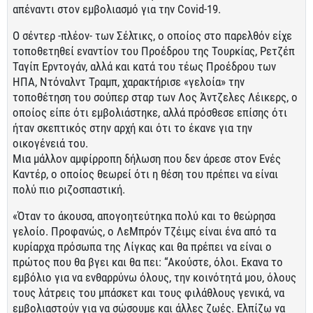
απέναντι στον εμβολιασμό για την Covid-19.
O σέντερ -πλέον- των Σέλτικς, ο οποίος στο παρελθόν είχε
τοποθετηθεί εναντίον του Προέδρου της Τουρκίας, Ρετζέπ
Ταγίπ Ερντογάν, αλλά και κατά του τέως Προέδρου των
ΗΠΑ, Ντόναλντ Τραμπ, χαρακτήρισε «γελοία» την
τοποθέτηση του σούπερ σταρ των Λος Άντζελες Λέικερς, ο
οποίος είπε ότι εμβολιάστηκε, αλλά πρόσθεσε επίσης ότι
ήταν σκεπτικός στην αρχή και ότι το έκανε για την
οικογένειά του.
Μια μάλλον αμφίρροπη δήλωση που δεν άρεσε στον Ενές
Καντέρ, ο οποίος θεωρεί ότι η θέση του πρέπει να είναι
πολύ πιο ριζοσπαστική.
«Όταν το άκουσα, απογοητεύτηκα πολύ και το θεώρησα
γελοίο. Προφανώς, ο ΛεΜπρόν Τζέιμς είναι ένα από τα
κυρίαρχα πρόσωπα της Λίγκας και θα πρέπει να είναι ο
πρώτος που θα βγει και θα πει: “Ακούστε, όλοι. Εκανα το
εμβόλιο για να ενθαρρύνω όλους, την κοινότητά μου, όλους
τους λάτρεις του μπάσκετ και τους φιλάθλους γενικά, να
εμβολιαστούν για να σώσουμε και άλλες ζωές. Ελπίζω να