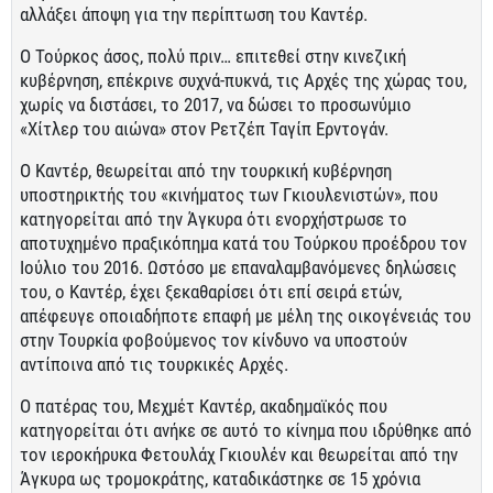
αλλάξει άποψη για την περίπτωση του Καντέρ.
Ο Τούρκος άσος, πολύ πριν… επιτεθεί στην κινεζική
κυβέρνηση, επέκρινε συχνά-πυκνά, τις Αρχές της χώρας του,
χωρίς να διστάσει, το 2017, να δώσει το προσωνύμιο
«Χίτλερ του αιώνα» στον Ρετζέπ Ταγίπ Ερντογάν.
Ο Καντέρ, θεωρείται από την τουρκική κυβέρνηση
υποστηρικτής του «κινήματος των Γκιουλενιστών», που
κατηγορείται από την Άγκυρα ότι ενορχήστρωσε το
αποτυχημένο πραξικόπημα κατά του Τούρκου προέδρου τον
Ιούλιο του 2016. Ωστόσο με επαναλαμβανόμενες δηλώσεις
του, ο Καντέρ, έχει ξεκαθαρίσει ότι επί σειρά ετών,
απέφευγε οποιαδήποτε επαφή με μέλη της οικογένειάς του
στην Τουρκία φοβούμενος τον κίνδυνο να υποστούν
αντίποινα από τις τουρκικές Αρχές.
Ο πατέρας του, Μεχμέτ Καντέρ, ακαδημαϊκός που
κατηγορείται ότι ανήκε σε αυτό το κίνημα που ιδρύθηκε από
τον ιεροκήρυκα Φετουλάχ Γκιουλέν και θεωρείται από την
Άγκυρα ως τρομοκράτης, καταδικάστηκε σε 15 χρόνια