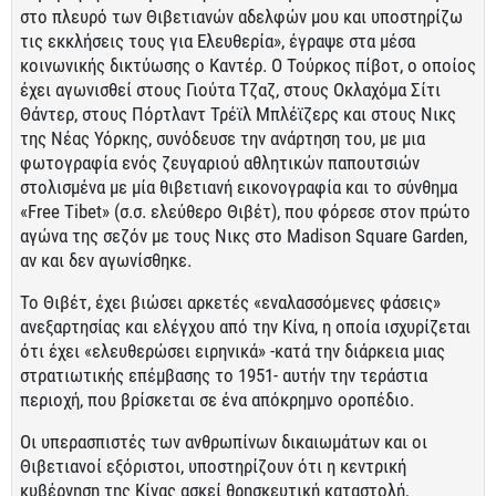
στο πλευρό των Θιβετιανών αδελφών μου και υποστηρίζω
τις εκκλήσεις τους για Ελευθερία», έγραψε στα μέσα
κοινωνικής δικτύωσης ο Καντέρ. Ο Τούρκος πίβοτ, ο οποίος
έχει αγωνισθεί στους Γιούτα Τζαζ, στους Οκλαχόμα Σίτι
Θάντερ, στους Πόρτλαντ Τρέϊλ Μπλέϊζερς και στους Νικς
της Νέας Υόρκης, συνόδευσε την ανάρτηση του, με μια
φωτογραφία ενός ζευγαριού αθλητικών παπουτσιών
στολισμένα με μία θιβετιανή εικονογραφία και το σύνθημα
«Free Tibet» (σ.σ. ελεύθερο Θιβέτ), που φόρεσε στον πρώτο
αγώνα της σεζόν με τους Νικς στο Madison Square Garden,
αν και δεν αγωνίσθηκε.
Το Θιβέτ, έχει βιώσει αρκετές «εναλασσόμενες φάσεις»
ανεξαρτησίας και ελέγχου από την Κίνα, η οποία ισχυρίζεται
ότι έχει «ελευθερώσει ειρηνικά» -κατά την διάρκεια μιας
στρατιωτικής επέμβασης το 1951- αυτήν την τεράστια
περιοχή, που βρίσκεται σε ένα απόκρημνο οροπέδιο.
Οι υπερασπιστές των ανθρωπίνων δικαιωμάτων και οι
Θιβετιανοί εξόριστοι, υποστηρίζουν ότι η κεντρική
κυβέρνηση της Κίνας ασκεί θρησκευτική καταστολή,