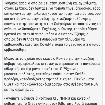
Τούρκος άσος, ο οποίος ζει στην Βοστώνη και αγωνίζεται
στους Σέλτικς, δεν διστάζει να τοποθετηθεί δημοσίως, τόσο
επικρίνοντας την πολιτική κατάσταση στην πατρίδα του, όσο
και αντιδρώντας στην στάση της κινεζικής κυβέρνησης
απέναντι στην μειονότητα των Ουϊγούρων καταπατώντας τα
ανθρώπινα δικαιώματα. Εσχάτως, ο Καντέρ, τοποθετήθηκε
κριτικά και στην θέση που πήρε ο ΛεΜπρον Τζέϊμς, ο
οποίος δεν θέλησε να ενθαρρύνει τον πληθυσμό να
εμβολιασθεί κατά της Covid-19, παρά το γεγονός ότι ο ίδιος
εμβολιάσθηκε.
Μάλιστα, το σχόλιο που έκανε ο Καντέρ για την κινεζική
κυβέρνηση, προκάλεσε έντονες αντιδράσεις στην παγκόσμια
αθλητική -και όχι μόνο- κοινότητα. Ο 29χρονος
μπασκετμπολίστας, επιτέθηκε ευθέως στον Κινέζο
πρόεδρο, καταδικάζοντας την πολιτική του Πεκίνου στο
Θιβέτ και προκαλώντας «διαταραχή» στις σχέσεις του ΝΒΑ
με την αχανή χώρα.
«Αγαπητέ, βάναυσε δικτάτορα XI JINPING και κινεζική
κυβέρνηση. Το Θιβέτ ανήκει στον θιβετιανό λαό. Στέκομαι