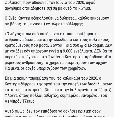
φυλάκιση, πριν αθωωθεί τον Ιούνιο του 2020, αφού
αρνήθηκε οποιαδήποτε σχέση με αυτό το κίνημα.
Ο Ενές Καντέρ εξακολουθεί να διώκεται, καθώς εκκρεμούν
σε βάρος του, εννέα (!) εντάλματα σύλληψης.
«Ο λόγος πίσω από αυτό, είναι ότι υπερασπίζομαι τα
ανθρώπινα δικαιώματα, την ελευθερία και τους πολιτικούς
κρατούμενους που βασανίζονται. Γεια σου @RTERdogan. Δεν
με νοιάζει εάν υπάρχουν εννέα ή 9.000 εντάλματα. ΔΕΝ θα τα
παρατήσω», έγραψε στο Twitter ο Καντέρ και πρόσθεσε: «Για
μερικούς ανθρώπους, τα χρήματα υπερισχύουν των αρχών.
Για μένα, οι αρχές υπερισχύουν των χρημάτων.
Σε μία ακόμη παρέμβαση του, το καλοκαίρι του 2020, ο
Καντέρ εξέφρασε την οργή του την εποχή των διαδηλώσεων
κατά της αστυνομικής βίας μετά την δολοφονία του Τζορτζ
Φλόιντ, όπως πολλοί αθλητές, συμπεριλαμβανομένου του
ΛεΜπρόν Τζέιμς.
Αυτό όμως, δεν τον εμπόδισε να ασκήσει κριτική στον
σούπερ σταρ των Λέικερς τις τελευταίες ημέρες, όταν ο