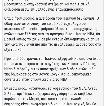
βασανιστήρια, αναγκαστική στείρωση και πολιτιστική
διάβρωση μέσω επιβαλλόμενης επανεκπαίδευσης.
Οπως ήταν φυσικό, η αντίδραση του Πεκίνου δεν άργησε. Ο
αθλητικός ιστότοπος του κινεζικού τεχνολογικού
κολοσσού «Tencent», αφαίρεσε όλους τους επερχόμενους
αγώνες των Σέλτικς από το πρόγραμμά του. Και το ΝΒΑ, θα
βρεθεί -όπως το 2019- σε μία έντονη διπλωματική κρίση με
την Κίνα, που είναι μια από τις μεγαλύτερες αγορές του στο
εξωτερικό.
Πριν από δύο χρόνια, το Πεκίνο… εξοργίσθηκε από ένα tweet
που είχε αναρτήσει ο τότε ηγέτης των Χιούστον Ρόκετς,
Ντάριλ Μόρεϊ για την υποστήριξη των διαδηλωτών υπέρ
της δημοκρατίας στο Χονγκ Κονγκ. Και οι οικονομικές
συνέπειες, ήταν σημαντικές για το ΝΒΑ.
Εν μέσω μιας… καταιγίδας, το «αφεντικό» του ΝΒΑ, Ανταμ
Σίλβερ, αρνήθηκε να ζητήσει συγγνώμη και να επιβάλει
κυρώσεις στον Μόρεϊ, πιστεύοντας ότι η ελευθερία
έκφρασης είναι αναφαίρετο δικαίωμα. Και λογικά, δεν θα