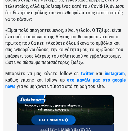
τελευταίος, αλλά εμβολιασμένος κατά του Covid-19, ένιωσε
ότι δεν ήταν ο ρόλος του να ενθαρρύνει τους σκεπτικιστές
να το κάνουν:
«Είμαι πολύ απογοητευμένος, είναι γελοίο. Ο Τζέιμς, είναι
ένα από τα πρόσωπα της Λίγκας και θα έπρεπε να είναι ο
πρώτος που θα πει: «Ακούστε όλοι, έκανα το εμβόλιο και
σας ενθαρρύνω όλους, την κοινότητά μου, τους φίλους του
μπάσκετ, τους λάτρεις του αθλητισμού να εμβολιαστούμε,
ώστε να σώσουμε περισσότερες ζωές».
Μπορείτε να μας κάνετε follow σε
twitter
και
instagram
,
καθώς επίσης και follow up
στο κανάλι μας στο google
news
για να μη χάνετε τίποτα από τη ροή του site.
Κορυφαίες αποδόσεις , γρήγορες πληρωμές ,
καθημερινές προσφορές
ΠΑΙΞΕ ΝΟΜΙΜΑ
ΕΕΕΠ | 21+ | ΠΑΙΞΕ ΥΠΕΥΘΥΝΑ