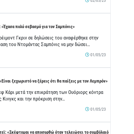
02/05/23
: «Έχασα πολύ σεβασμό για τον Σαμπόνις»
ρέιμοντ Γκριν σε δηλώσεις του αναφέρθηκε στην
αση του Ντομάντας Σαμπόνις να μην δώσει…
01/05/23
 «Είναι ξεχωριστό να ξέρεις ότι θα παίξεις με τον Λεμπρόν»
εφ Κάρι μετά την επικράτηση των Ουόριορς κόντρα
ς Κινγκς και την πρόκριση στην…
01/05/23
τεϊ: «Σκέφτομαι να αποσυρθώ όταν τελειώσει το συμβόλαιό