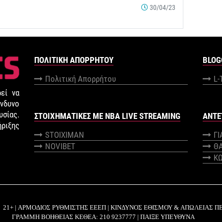
30/04/23
ΠΟΛΙΤΙΚΉ ΑΠΟΡΡΉΤΟΥ
BLOG
Πολιτική Απορρήτου
L-
εί να
νδυνο
σίας.
ΣΤΟΙΧΗΜΑΤΙΚΕΣ ΜΕ NBA LIVE STREAMING
ANTE
ήριξης
STOIXIMAN
Γ
NOVIBET
Θ
Κ