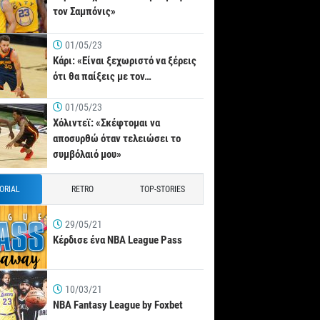
τον Σαμπόνις»
01/05/23
Κάρι: «Είναι ξεχωριστό να ξέρεις
ότι θα παίξεις με τον…
01/05/23
Χόλιντεϊ: «Σκέφτομαι να
αποσυρθώ όταν τελειώσει το
συμβόλαιό μου»
TORIAL
RETRO
TOP-STORIES
29/05/21
Κέρδισε ένα NBA League Pass
10/03/21
NBA Fantasy League by Foxbet