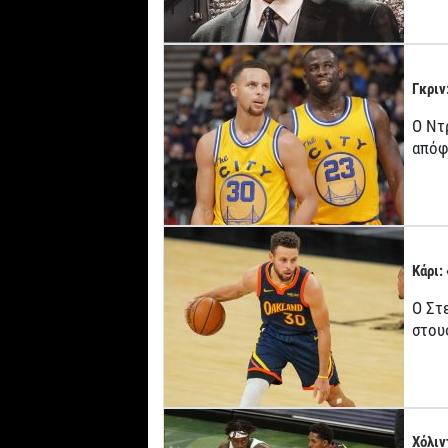
Γκριν
Ο Ντ
απόφ
Κάρι:
Ο Στ
στου
Χόλιν