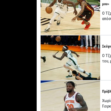
μου»
Ο Τζ
απόσ
Σκέψε
Ο Τζρ
του,
Πρόβλ
Χωρί
Γιορ