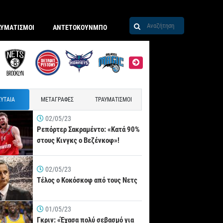
ΑΥΜΑΤΙΣΜΟΙ
ΑΝΤΕΤΟΚΟΥΝΜΠΟ
ΥΤΑΙΑ
ΜΕΤΑΓΡΑΦΕΣ
ΤΡΑΥΜΑΤΙΣΜΟΙ
02/05/23
Ρεπόρτερ Σακραμέντο: «Κατά 90%
στους Κινγκς ο Βεζένκοφ»!
02/05/23
Τέλος ο Κοκόσκοφ από τους Νετς
01/05/23
Γκριν: «Έχασα πολύ σεβασμό για