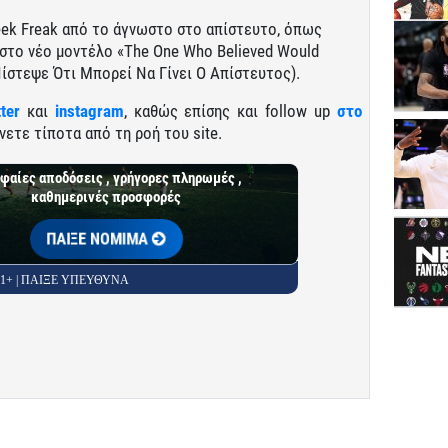
reek Freak από το άγνωστο στο απίστευτο, όπως
 στο νέο μοντέλο «The One Who Believed Would
ίστεψε Ότι Μπορεί Να Γίνει Ο Απίστευτος).
tter
και
instagram
, καθώς επίσης και follow up
στο
νετε τίποτα από τη ροή του site.
φαίες αποδόσεις , γρήγορες πληρωμές ,
καθημερινές προσφορές
ΠΑΙΞΕ ΝΟΜΙΜΑ
 21+ | ΠΑΙΞΕ ΥΠΕΥΘΥΝΑ