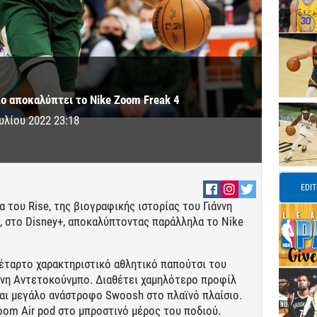
ο αποκαλύπτει το Nike Zoom Freak 4
ουλίου 2022 23:18
EDI
α του Rise, της βιογραφικής ιστορίας του Γιάννη
, στο Disney+, αποκαλύπτοντας παράλληλα το Nike
τέταρτο χαρακτηριστικό αθλητικό παπούτσι του
ννη Αντετοκούνμπο. Διαθέτει χαμηλότερο προφίλ
αι μεγάλο ανάστροφο Swoosh στο πλαϊνό πλαίσιο.
oom Air pod στο μπροστινό μέρος του ποδιού.