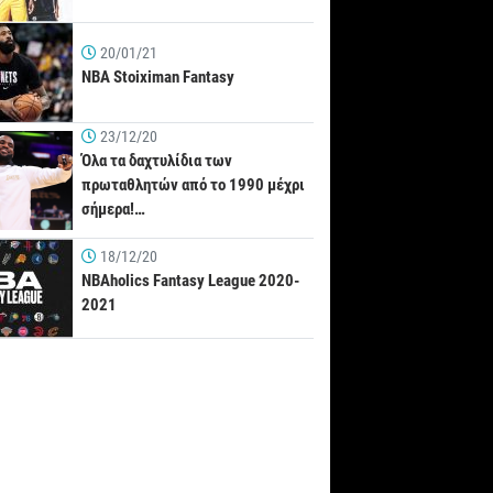
20/01/21
NBA Stoiximan Fantasy
23/12/20
Όλα τα δαχτυλίδια των
πρωταθλητών από το 1990 μέχρι
σήμερα!…
18/12/20
NBAholics Fantasy League 2020-
2021