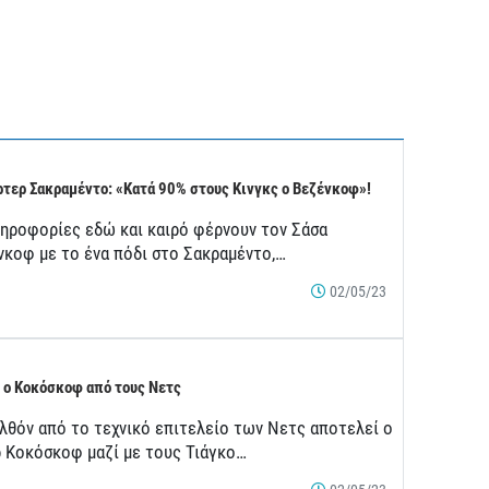
τερ Σακραμέντο: «Κατά 90% στους Κινγκς ο Βεζένκοφ»!
ληροφορίες εδώ και καιρό φέρνουν τον Σάσα
νκοφ με το ένα πόδι στο Σακραμέντο,…
02/05/23
 ο Κοκόσκοφ από τους Νετς
λθόν από το τεχνικό επιτελείο των Νετς αποτελεί ο
ρ Κοκόσκοφ μαζί με τους Τιάγκο…