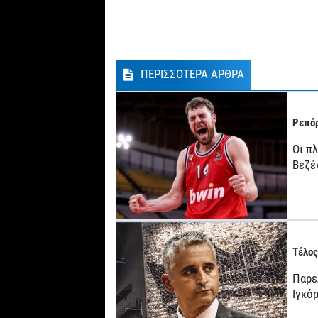
ΠΕΡΙΣΣΟΤΕΡΑ ΑΡΘΡΑ
Ρεπόρ
Οι π
Βεζέ
Τέλος
Παρε
Ιγκό