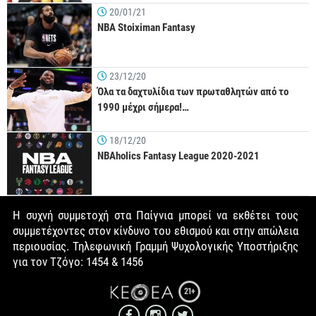
20/01/21
NBA Stoiximan Fantasy
23/12/20
Όλα τα δαχτυλίδια των πρωταθλητών από το
1990 μέχρι σήμερα!…
18/12/20
NBAholics Fantasy League 2020-2021
Η συχνή συμμετοχή στα Παίγνια μπορεί να εκθέτει τους
συμμετέχοντες στον κίνδυνο του εθισμού και στην απώλεια
περιουσίας. Τηλεφωνική Γραμμή Ψυχολογικής Υποστήριξης
για τον Τζόγο: 1454 & 1456
21+