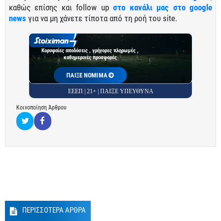
καθώς επίσης και follow up
στο κανάλι μας στο google
news
για να μη χάνετε τίποτα από τη ροή του site.
Κορυφαίες αποδόσεις , γρήγορες πληρωμές ,
καθημερινές προσφορές
ΠΑΙΞΕ ΝΟΜΙΜΑ
ΕΕΕΠ | 21+ | ΠΑΙΞΕ ΥΠΕΥΘΥΝΑ
Κοινοποίηση Άρθρου
ΠΕΡΙΣΣΟΤΕΡΑ ΑΡΘΡΑ