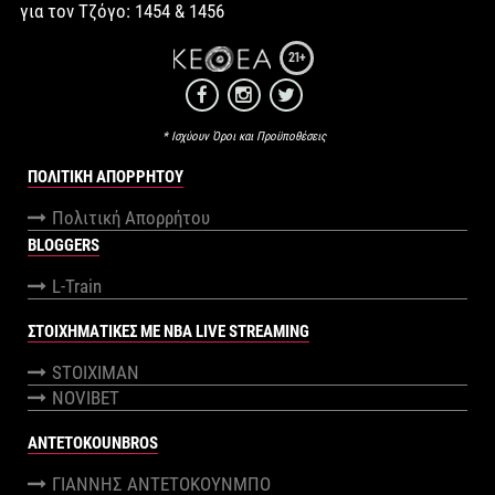
για τον Τζόγο: 1454 & 1456
21+
* Ισχύουν Όροι και Προϋποθέσεις
ΠΟΛΙΤΙΚΉ ΑΠΟΡΡΉΤΟΥ
Πολιτική Απορρήτου
BLOGGERS
L-Train
ΣΤΟΙΧΗΜΑΤΙΚΕΣ ΜΕ NBA LIVE STREAMING
STOIXIMAN
NOVIBET
ANTETOKOUNBROS
ΓΙΑΝΝΗΣ ΑΝΤΕΤΟΚΟΥΝΜΠΟ