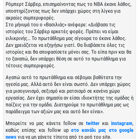
Ρόμπερτ Σάρβερ, επισημαίνοντας πως το ΝΒΑ έκανε λάθος,
υποστηρίζοντας πως δεν υπάρχει χώρος στη λίγκα για
ακραίες συμπεριφορές.
Στο μήνυμά του ο «Βασιλιάς» ανέφερε: «Διάβασα τις
ιστορίες του Σάρβερ αρκετές φορές. Πρέπει να είμαι
ειλικρινής… Το πρωτάθλημα μας σίγουρα το έκανε λάθος.
Δεν χρειάζεται να εξηγήσω γιατί. Θα διαβάσετε όλες τις
ιστορίες και θα αποφασίσετε μόνοι σας. Το είπα πριν και θα
το ξαναπώ, δεν υπάρχει θέση σε αυτό το πρωτάθλημα για
τέτοιες συμπεριφορές.
Αγαπώ αυτό το πρωτάθλημα και σέβομαι βαθύτατα την
ηγεσία μας. Αλλά αυτό δεν είναι σωστό. Δεν υπάρχει χώρος
για μισογυνισμό, σεξισμό και ρατσισμό σε κανένα χώρο
εργασίας. Δεν έχει σημασία αν είσαι ιδιοκτήτης της ομάδας ή
παίζεις για την ομάδα. Διατηρούμε το πρωτάθλημα μας ως
παράδειγμα των αξιών μας και αυτό δεν είναι».
Μπορείτε να μας κάνετε follow σε
twitter
και
instagram
,
καθώς επίσης και follow up
στο κανάλι μας στο google
news
για να μη χάνετε τίποτα από τη ροή του site.