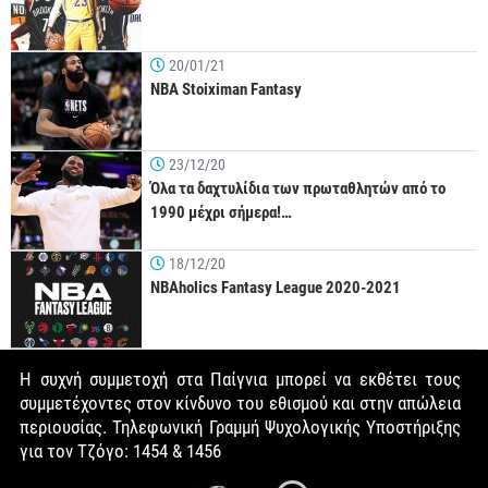
20/01/21
NBA Stoiximan Fantasy
23/12/20
Όλα τα δαχτυλίδια των πρωταθλητών από το
1990 μέχρι σήμερα!…
18/12/20
NBAholics Fantasy League 2020-2021
Η συχνή συμμετοχή στα Παίγνια μπορεί να εκθέτει τους
συμμετέχοντες στον κίνδυνο του εθισμού και στην απώλεια
περιουσίας. Τηλεφωνική Γραμμή Ψυχολογικής Υποστήριξης
για τον Τζόγο: 1454 & 1456