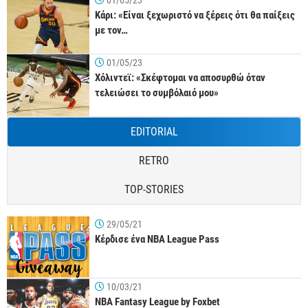
01/05/23
Κάρι: «Είναι ξεχωριστό να ξέρεις ότι θα παίξεις
με τον…
01/05/23
Χόλιντεϊ: «Σκέφτομαι να αποσυρθώ όταν
τελειώσει το συμβόλαιό μου»
EDITORIAL
RETRO
TOP-STORIES
29/05/21
Κέρδισε ένα NBA League Pass
10/03/21
NBA Fantasy League by Foxbet