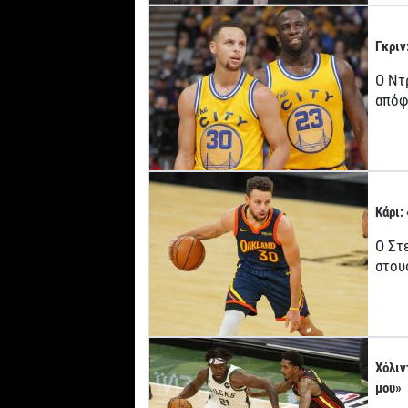
Γκριν
Ο Ντ
απόφ
Κάρι:
Ο Στ
στου
Χόλιν
μου»