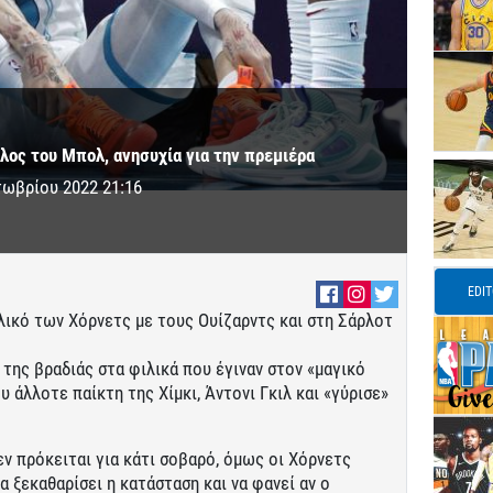
λος του Μπολ, ανησυχία για την πρεμιέρα
τωβρίου 2022 21:16
EDI
ικό των Χόρνετς με τους Ουίζαρντς και στη Σάρλοτ
 της βραδιάς στα φιλικά που έγιναν στον «μαγικό
 άλλοτε παίκτη της Χίμκι, Άντονι Γκιλ και «γύρισε»
ν πρόκειται για κάτι σοβαρό, όμως οι Χόρνετς
α ξεκαθαρίσει η κατάσταση και να φανεί αν ο