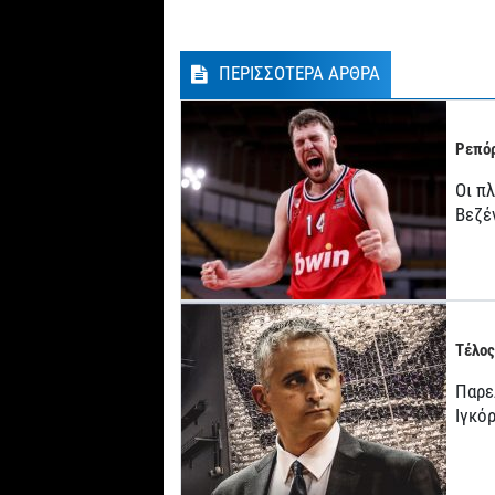
ΠΕΡΙΣΣΟΤΕΡΑ ΑΡΘΡΑ
Ρεπόρ
Οι π
Βεζέ
Τέλος
Παρε
Ιγκό