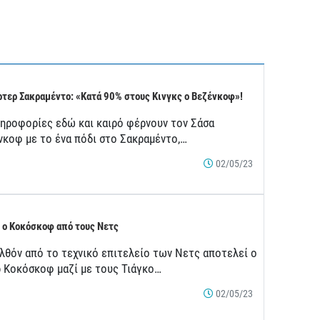
τερ Σακραμέντο: «Κατά 90% στους Κινγκς ο Βεζένκοφ»!
ληροφορίες εδώ και καιρό φέρνουν τον Σάσα
νκοφ με το ένα πόδι στο Σακραμέντο,…
02/05/23
 ο Κοκόσκοφ από τους Νετς
λθόν από το τεχνικό επιτελείο των Νετς αποτελεί ο
ρ Κοκόσκοφ μαζί με τους Τιάγκο…
02/05/23