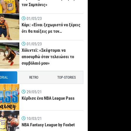
τον Σαμπόνις»
01/05/23
Κάρι: «Είναι ξεχωριστό να ξέρεις
ότι θα παίξεις με τον…
01/05/23
Χόλιντεϊ: «Σκέφτομαι να
αποσυρθώ όταν τελειώσει το
συμβόλαιό μου»
TORIAL
RETRO
TOP-STORIES
29/05/21
Κέρδισε ένα NBA League Pass
10/03/21
NBA Fantasy League by Foxbet