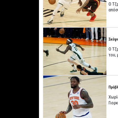
Ο Τζ
απόσ
Σκέψε
Ο Τζρ
του,
Πρόβλ
Χωρί
Γιορ