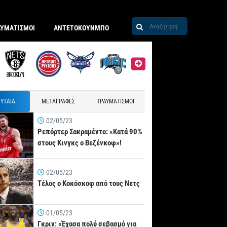
ΑΥΜΑΤΙΣΜΟΙ
ΑΝΤΕΤΟΚΟΥΝΜΠΟ
ΥΤΑΙΑ
ΜΕΤΑΓΡΑΦΕΣ
ΤΡΑΥΜΑΤΙΣΜΟΙ
02/05/23
Ρεπόρτερ Σακραμέντο: «Κατά 90%
στους Κινγκς ο Βεζένκοφ»!
02/05/23
Τέλος ο Κοκόσκοφ από τους Νετς
01/05/23
Γκριν: «Έχασα πολύ σεβασμό για