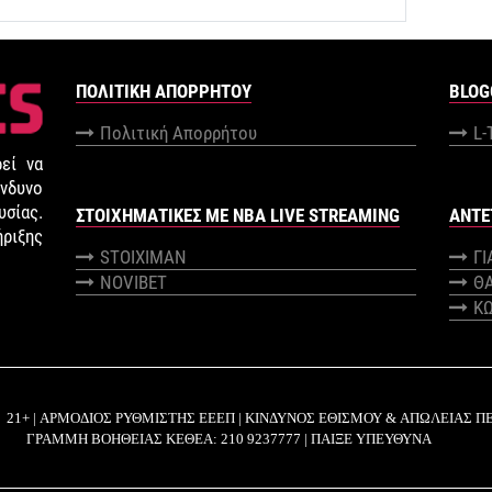
ΠΟΛΙΤΙΚΉ ΑΠΟΡΡΉΤΟΥ
BLOG
Πολιτική Απορρήτου
L-
εί να
νδυνο
σίας.
ΣΤΟΙΧΗΜΑΤΙΚΕΣ ΜΕ NBA LIVE STREAMING
ANTE
ήριξης
STOIXIMAN
Γ
NOVIBET
Θ
Κ