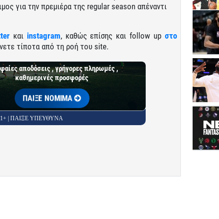
ιμος για την πρεμιέρα της regular season απέναντι
tter
και
instagram
, καθώς επίσης και follow up
στο
νετε τίποτα από τη ροή του site.
φαίες αποδόσεις , γρήγορες πληρωμές ,
καθημερινές προσφορές
ΠΑΙΞΕ ΝΟΜΙΜΑ
 21+ | ΠΑΙΞΕ ΥΠΕΥΘΥΝΑ