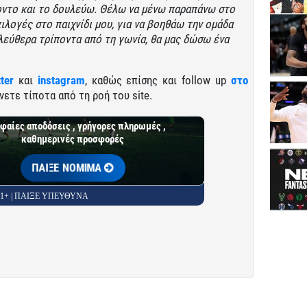
ποντο και το δουλεύω. Θέλω να μένω παραπάνω στο
λογές στο παιχνίδι μου, για να βοηθάω την ομάδα
λεύθερα τρίποντα από τη γωνία, θα μας δώσω ένα
tter
και
instagram
, καθώς επίσης και follow up
στο
νετε τίποτα από τη ροή του site.
φαίες αποδόσεις , γρήγορες πληρωμές ,
καθημερινές προσφορές
ΠΑΙΞΕ ΝΟΜΙΜΑ
 21+ | ΠΑΙΞΕ ΥΠΕΥΘΥΝΑ