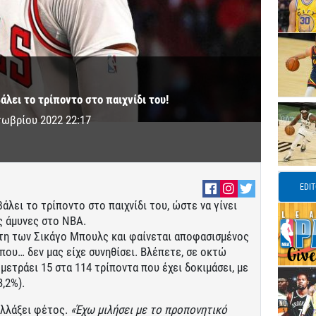
άλει το τρίποντο στο παιχνίδι του!
τωβρίου 2022 22:17
EDI
άλει το τρίποντο στο παιχνίδι του, ώστε να γίνει
ς άμυνες στο ΝΒΑ.
κτη των Σικάγο Μπουλς και φαίνεται αποφασισμένος
που… δεν μας είχε συνηθίσει. Βλέπετε, σε οκτώ
μετράει 15 στα 114 τρίποντα που έχει δοκιμάσει, με
,2%).
αλλάξει φέτος.
«Έχω μιλήσει με το προπονητικό