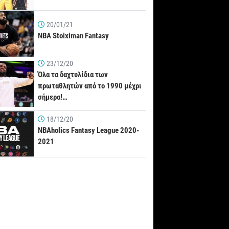
20/01/21
NBA Stoiximan Fantasy
23/12/20
Όλα τα δαχτυλίδια των
πρωταθλητών από το 1990 μέχρι
σήμερα!…
18/12/20
NBAholics Fantasy League 2020-
2021