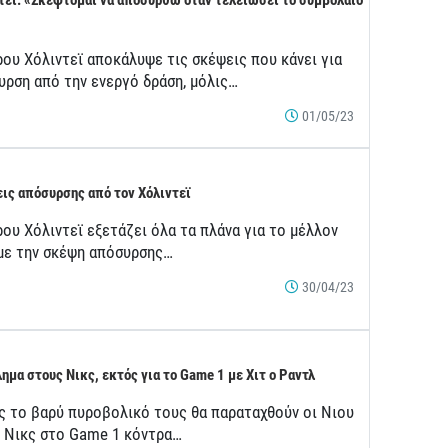
τεϊ: «Σκέφτομαι να αποσυρθώ όταν τελειώσει το συμβόλαιό
ρου Χόλιντεϊ αποκάλυψε τις σκέψεις που κάνει για
υρση από την ενεργό δράση, μόλις…
01/05/23
ις απόσυρσης από τον Χόλιντεϊ
ου Χόλιντεϊ εξετάζει όλα τα πλάνα για το μέλλον
 με την σκέψη απόσυρσης…
30/04/23
ημα στους Νικς, εκτός για το Game 1 με Χιτ ο Ραντλ
ς το βαρύ πυροβολικό τους θα παραταχθούν οι Νιου
κ Νικς στο Game 1 κόντρα…