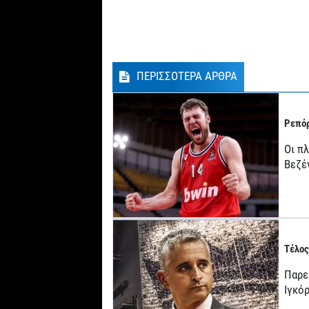
ΠΕΡΙΣΣΟΤΕΡΑ ΑΡΘΡΑ
Ρεπόρ
Οι π
Βεζέ
Τέλος
Παρε
Ιγκό