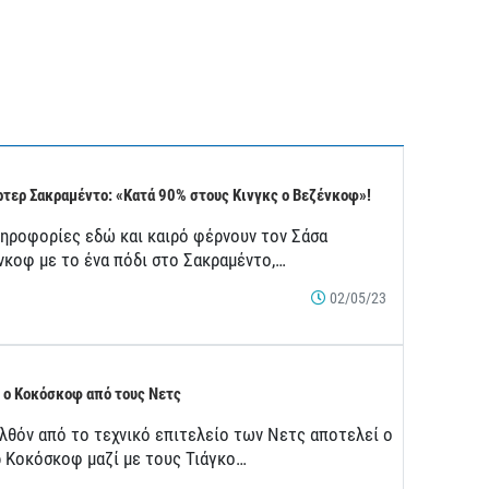
τερ Σακραμέντο: «Κατά 90% στους Κινγκς ο Βεζένκοφ»!
ληροφορίες εδώ και καιρό φέρνουν τον Σάσα
νκοφ με το ένα πόδι στο Σακραμέντο,…
02/05/23
 ο Κοκόσκοφ από τους Νετς
λθόν από το τεχνικό επιτελείο των Νετς αποτελεί ο
ρ Κοκόσκοφ μαζί με τους Τιάγκο…