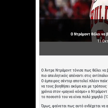
Ο Ντράμοντ θέλει να β
11 Οκ
Ο Άντρε Ντράμοντ τόνισε πως θέλει να β
πιο απειλητικός απέναντι στις αντίπαλε
Ο έμπειρος σέντερ αποτελεί πλέον παί
να τους βοηθήσει ακόμα και με τρόπους 
χρόνια στον «μαγικό κόσμο» ο Ντράμοντ 
το ποσοστό του να είναι πολύ χαμηλό (13
Όμως, φαίνεται πως αυτό ενδέχεται να 