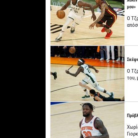
Χόλιν
μου»
Ο Τζ
απόσ
Σκέψε
Ο Τζρ
του,
Πρόβλ
Χωρί
Γιορ