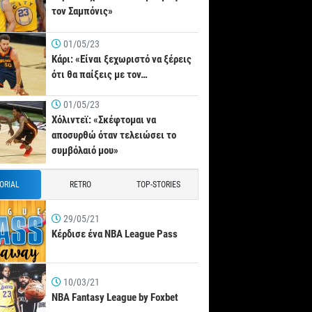
τον Σαμπόνις»
01/05/23
Κάρι: «Είναι ξεχωριστό να ξέρεις
ότι θα παίξεις με τον…
01/05/23
Χόλιντεϊ: «Σκέφτομαι να
αποσυρθώ όταν τελειώσει το
συμβόλαιό μου»
TORIAL
RETRO
TOP-STORIES
29/05/21
Κέρδισε ένα NBA League Pass
10/03/21
NBA Fantasy League by Foxbet