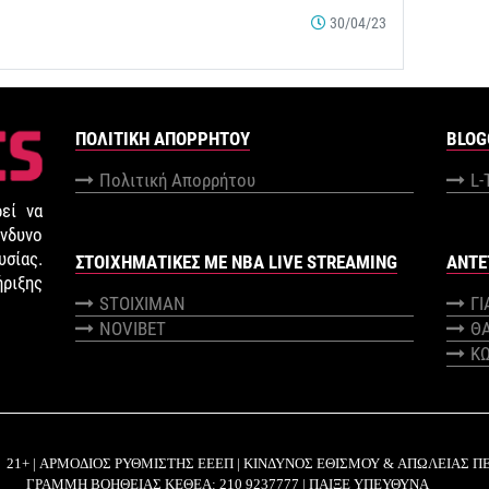
30/04/23
ΠΟΛΙΤΙΚΉ ΑΠΟΡΡΉΤΟΥ
BLOG
Πολιτική Απορρήτου
L-
εί να
νδυνο
σίας.
ΣΤΟΙΧΗΜΑΤΙΚΕΣ ΜΕ NBA LIVE STREAMING
ANTE
ήριξης
STOIXIMAN
Γ
NOVIBET
Θ
Κ