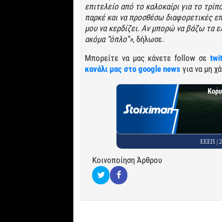
επιτελείο από το καλοκαίρι για το τρί
παρκέ και να προσθέσω διαφορετικές επι
μου να κερδίζει. Αν μπορώ να βάζω τα ε
ακόμα “όπλο”»
, δήλωσε.
Μπορείτε να μας κάνετε follow σε
twi
κανάλι μας στο google news
για να μη χά
Κορυ
ΕΕΕΠ |
Κοινοποίηση Άρθρου