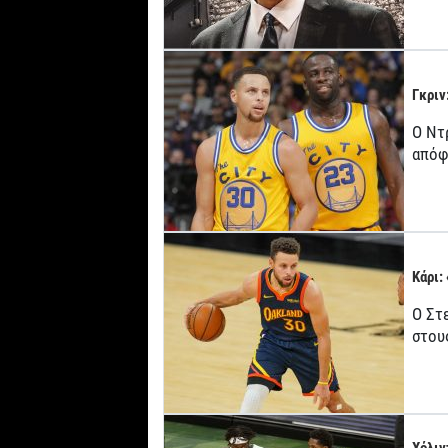
Γκριν
Ο Ντ
απόφ
Κάρι:
Ο Στ
στου