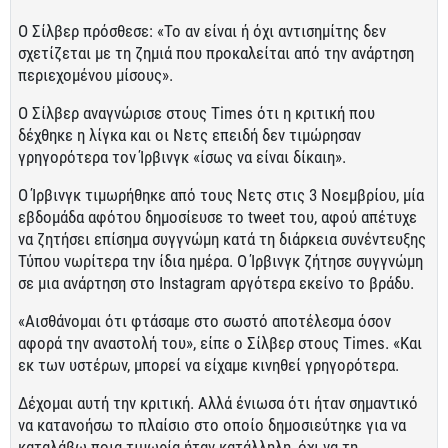
Ο Σίλβερ πρόσθεσε: «Το αν είναι ή όχι αντισημίτης δεν
σχετίζεται με τη ζημιά που προκαλείται από την ανάρτηση
περιεχομένου μίσους».
Ο Σίλβερ αναγνώρισε στους Times ότι η κριτική που
δέχθηκε η λίγκα και οι Νετς επειδή δεν τιμώρησαν
γρηγορότερα τον Ίρβινγκ «ίσως να είναι δίκαιη».
Ο Ίρβινγκ τιμωρήθηκε από τους Νετς στις 3 Νοεμβρίου, μία
εβδομάδα αφότου δημοσίευσε το tweet του, αφού απέτυχε
να ζητήσει επίσημα συγγνώμη κατά τη διάρκεια συνέντευξης
Τύπου νωρίτερα την ίδια ημέρα. Ο Ίρβινγκ ζήτησε συγγνώμη
σε μια ανάρτηση στο Instagram αργότερα εκείνο το βράδυ.
«Αισθάνομαι ότι φτάσαμε στο σωστό αποτέλεσμα όσον
αφορά την αναστολή του», είπε ο Σίλβερ στους Times. «Και
εκ των υστέρων, μπορεί να είχαμε κινηθεί γρηγορότερα.
Δέχομαι αυτή την κριτική. Αλλά ένιωσα ότι ήταν σημαντικό
να κατανοήσω το πλαίσιο στο οποίο δημοσιεύτηκε για να
καταλάβω ποια τιμωρία ήταν κατάλληλη, όχι να τη