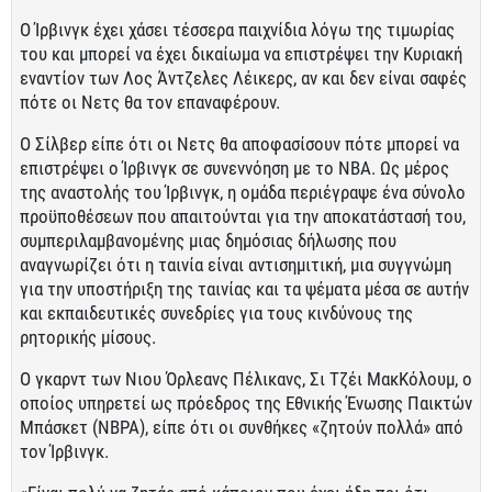
Ο Ίρβινγκ έχει χάσει τέσσερα παιχνίδια λόγω της τιμωρίας
του και μπορεί να έχει δικαίωμα να επιστρέψει την Κυριακή
εναντίον των Λος Άντζελες Λέικερς, αν και δεν είναι σαφές
πότε οι Νετς θα τον επαναφέρουν.
Ο Σίλβερ είπε ότι οι Νετς θα αποφασίσουν πότε μπορεί να
επιστρέψει ο Ίρβινγκ σε συνεννόηση με το ΝΒΑ. Ως μέρος
της αναστολής του Ίρβινγκ, η ομάδα περιέγραψε ένα σύνολο
προϋποθέσεων που απαιτούνται για την αποκατάστασή του,
συμπεριλαμβανομένης μιας δημόσιας δήλωσης που
αναγνωρίζει ότι η ταινία είναι αντισημιτική, μια συγγνώμη
για την υποστήριξη της ταινίας και τα ψέματα μέσα σε αυτήν
και εκπαιδευτικές συνεδρίες για τους κινδύνους της
ρητορικής μίσους.
Ο γκαρντ των Νιου Όρλεανς Πέλικανς, Σι Τζέι ΜακΚόλουμ, ο
οποίος υπηρετεί ως πρόεδρος της Εθνικής Ένωσης Παικτών
Μπάσκετ (NBPA), είπε ότι οι συνθήκες «ζητούν πολλά» από
τον Ίρβινγκ.