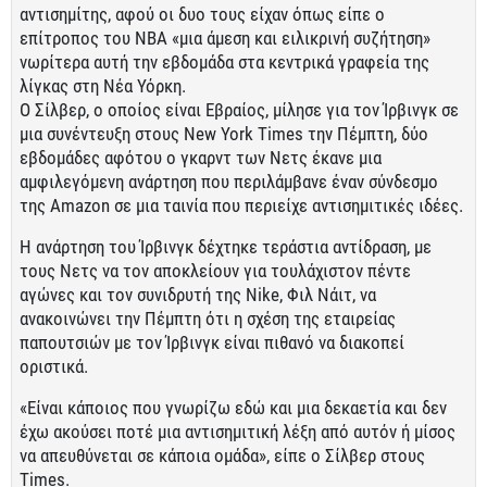
αντισημίτης, αφού οι δυο τους είχαν όπως είπε ο
επίτροπος του ΝΒΑ «μια άμεση και ειλικρινή συζήτηση»
νωρίτερα αυτή την εβδομάδα στα κεντρικά γραφεία της
λίγκας στη Νέα Υόρκη.
Ο Σίλβερ, ο οποίος είναι Εβραίος, μίλησε για τον Ίρβινγκ σε
μια συνέντευξη στους New York Times την Πέμπτη, δύο
εβδομάδες αφότου ο γκαρντ των Νετς έκανε μια
αμφιλεγόμενη ανάρτηση που περιλάμβανε έναν σύνδεσμο
της Amazon σε μια ταινία που περιείχε αντισημιτικές ιδέες.
Η ανάρτηση του Ίρβινγκ δέχτηκε τεράστια αντίδραση, με
τους Νετς να τον αποκλείουν για τουλάχιστον πέντε
αγώνες και τον συνιδρυτή της Nike, Φιλ Νάιτ, να
ανακοινώνει την Πέμπτη ότι η σχέση της εταιρείας
παπουτσιών με τον Ίρβινγκ είναι πιθανό να διακοπεί
οριστικά.
«Είναι κάποιος που γνωρίζω εδώ και μια δεκαετία και δεν
έχω ακούσει ποτέ μια αντισημιτική λέξη από αυτόν ή μίσος
να απευθύνεται σε κάποια ομάδα», είπε ο Σίλβερ στους
Times.