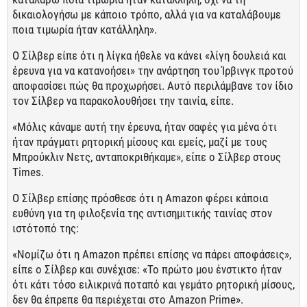
δικαιολογήσω με κάποιο τρόπο, αλλά για να καταλάβουμε
ποια τιμωρία ήταν κατάλληλη».
Ο Σίλβερ είπε ότι η λίγκα ήθελε να κάνει «λίγη δουλειά και
έρευνα για να κατανοήσει» την ανάρτηση του Ίρβινγκ προτού
αποφασίσει πώς θα προχωρήσει. Αυτό περιλάμβανε τον ίδιο
τον Σίλβερ να παρακολουθήσει την ταινία, είπε.
«Μόλις κάναμε αυτή την έρευνα, ήταν σαφές για μένα ότι
ήταν πράγματι ρητορική μίσους και εμείς, μαζί με τους
Μπρούκλιν Νετς, ανταποκριθήκαμε», είπε ο Σίλβερ στους
Times.
Ο Σίλβερ επίσης πρόσθεσε ότι η Amazon φέρει κάποια
ευθύνη για τη φιλοξενία της αντισημιτικής ταινίας στον
ιστότοπό της:
«Νομίζω ότι η Amazon πρέπει επίσης να πάρει αποφάσεις»,
είπε ο Σίλβερ και συνέχισε: «Το πρώτο μου ένστικτο ήταν
ότι κάτι τόσο ειλικρινά ποταπό και γεμάτο ρητορική μίσους,
δεν θα έπρεπε θα περιέχεται στο Amazon Prime».