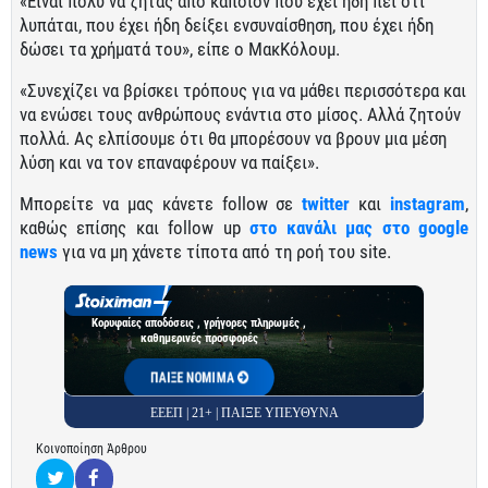
«Είναι πολύ να ζητάς από κάποιον που έχει ήδη πει ότι
λυπάται, που έχει ήδη δείξει ενσυναίσθηση, που έχει ήδη
δώσει τα χρήματά του», είπε ο ΜακΚόλουμ.
«Συνεχίζει να βρίσκει τρόπους για να μάθει περισσότερα και
να ενώσει τους ανθρώπους ενάντια στο μίσος. Αλλά ζητούν
πολλά. Ας ελπίσουμε ότι θα μπορέσουν να βρουν μια μέση
λύση και να τον επαναφέρουν να παίξει».
Μπορείτε να μας κάνετε follow σε
twitter
και
instagram
,
καθώς επίσης και follow up
στο κανάλι μας στο google
news
για να μη χάνετε τίποτα από τη ροή του site.
Κορυφαίες αποδόσεις , γρήγορες πληρωμές ,
καθημερινές προσφορές
ΠΑΙΞΕ ΝΟΜΙΜΑ
ΕΕΕΠ | 21+ | ΠΑΙΞΕ ΥΠΕΥΘΥΝΑ
Κοινοποίηση Άρθρου