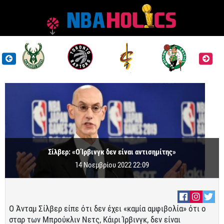
Σίλβερ: «Ο Ίρβινγκ δεν είναι αντισημίτης»
14 Νοεμβρίου 2022 22:09
Ο Άνταμ Σίλβερ είπε ότι δεν έχει «καμία αμφιβολία» ότι ο
σταρ των Μπρούκλιν Νετς, Κάιρι Ίρβινγκ, δεν είναι