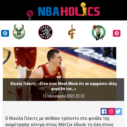
Επικός Γιόκιτς: «Είπα στον Μπολ Μπολ ότι αν καρφώσει άλλη
φορά θα τον…»
13 Ιανουαρίου 2023 23:32
Ο Νίκολα Γιόκιτς με απίθανο τρίποντο στο φινάλε της
αναμέτρησης κόντρα στους Μάτζικ έδωσε τη νίκη στους