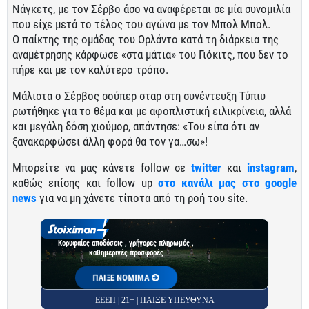
Νάγκετς, με τον Σέρβο άσο να αναφέρεται σε μία συνομιλία
που είχε μετά το τέλος του αγώνα με τον Μπολ Μπολ.
Ο παίκτης της ομάδας του Ορλάντο κατά τη διάρκεια της
αναμέτρησης κάρφωσε «στα μάτια» του Γιόκιτς, που δεν το
πήρε και με τον καλύτερο τρόπο.
Μάλιστα ο Σέρβος σούπερ σταρ στη συνέντευξη Τύπιυ
ρωτήθηκε για το θέμα και με αφοπλιστική ειλικρίνεια, αλλά
και μεγάλη δόση χιούμορ, απάντησε: «Του είπα ότι αν
ξανακαρφώσει άλλη φορά θα τον γα…σω»!
Μπορείτε να μας κάνετε follow σε
twitter
και
instagram
,
καθώς επίσης και follow up
στο κανάλι μας στο google
news
για να μη χάνετε τίποτα από τη ροή του site.
Κορυφαίες αποδόσεις , γρήγορες πληρωμές ,
καθημερινές προσφορές
ΠΑΙΞΕ ΝΟΜΙΜΑ
ΕΕΕΠ | 21+ | ΠΑΙΞΕ ΥΠΕΥΘΥΝΑ