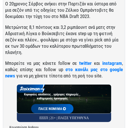
Ο 20χρονος Σέρβος ανήκει στην Παρτιζάν και ύστερα από
μια σεζόν υπό τις οδηγίες του Ζέλικο Ομπράντοβιτς θα
δοκιμάσει την τύχη του στο NBA Draft 2023.
Μετρώντας 8,1 πόντους και 3,2 ριμπάουντ ανά ματς στην
Αδριατική Λίγκα ο Βούκσεβιτς έκανε step up τη φετινή
σεζόν και πλέον… φουλάρει με στόχο να γίνει pick από μία
εκ των 30 ομάδων του καλύτερου πρωταθλήματος του
πλανήτη.
Μπορείτε να μας κάνετε follow σε
twitter
και
instagram
,
καθώς επίσης και follow up
στο κανάλι μας στο google
news
για να μη χάνετε τίποτα από τη ροή του site.
Κορυφαίες αποδόσεις , γρήγορες πληρωμές ,
καθημερινές προσφορές
ΠΑΙΞΕ ΝΟΜΙΜΑ
ΕΕΕΠ | 21+ | ΠΑΙΞΕ ΥΠΕΥΘΥΝΑ
Κοινοποίηση Άρθρου