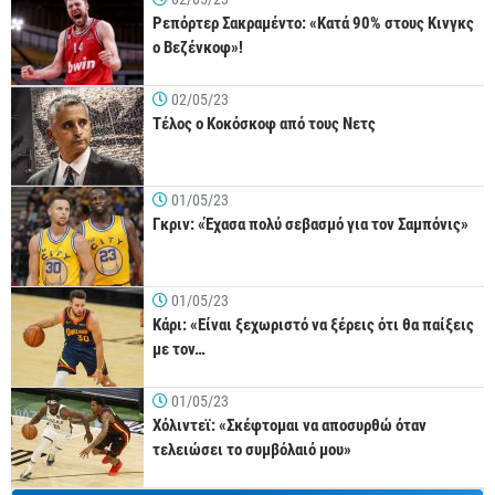
Ρεπόρτερ Σακραμέντο: «Κατά 90% στους Κινγκς
ο Βεζένκοφ»!
02/05/23
Τέλος ο Κοκόσκοφ από τους Νετς
01/05/23
Γκριν: «Έχασα πολύ σεβασμό για τον Σαμπόνις»
01/05/23
Κάρι: «Είναι ξεχωριστό να ξέρεις ότι θα παίξεις
με τον…
01/05/23
Χόλιντεϊ: «Σκέφτομαι να αποσυρθώ όταν
τελειώσει το συμβόλαιό μου»