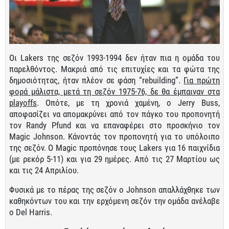
Οι Lakers της σεζόν 1993-1994 δεν ήταν πια η ομάδα του
παρελθόντος. Μακριά από τις επιτυχίες και τα φώτα της
δημοσιότητας, ήταν πλέον σε φάση “rebuilding”.
Για πρώτη
φορά μάλιστα, μετά τη σεζόν 1975-76, δε θα έμπαιναν στα
playoffs
. Οπότε, με τη χρονιά χαμένη, ο Jerry Buss,
αποφασίζει να απομακρύνει από τον πάγκο του προπονητή
τον Randy Pfund και να επαναφέρει στο προσκήνιο τον
Magic Johnson. Κάνοντάς τον προπονητή για το υπόλοιπο
της σεζόν. Ο Magic προπόνησε τους Lakers για 16 παιχνίδια
(με ρεκόρ 5-11) και για 29 ημέρες. Από τις 27 Μαρτίου ως
και τις 24 Απριλίου.
Φυσικά με το πέρας της σεζόν ο Johnson απαλλάχθηκε των
καθηκόντων του και την ερχόμενη σεζόν την ομάδα ανέλαβε
ο Del Harris.