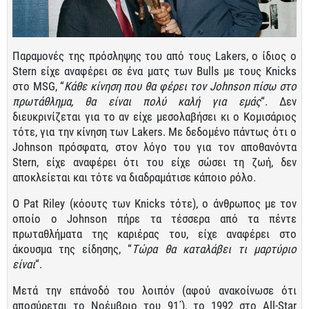
Παραμονές της πρόσληψης του από τους Lakers, ο ίδιος ο
Stern είχε αναφέρει σε ένα ματς των Bulls με τους Knicks
στο MSG, “
Κάθε κίνηση που θα φέρει τον Johnson πίσω στο
πρωτάθλημα, θα είναι πολύ καλή για εμάς
“. Δεν
διευκρινίζεται για το αν είχε μεσολαβήσει κι ο Κομισάριος
τότε, για την κίνηση των Lakers. Με δεδομένο πάντως ότι ο
Johnson πρόσφατα, στον λόγο του για τον αποθανόντα
Stern, είχε αναφέρει ότι του είχε σώσει τη ζωή, δεν
αποκλείεται και τότε να διαδραμάτισε κάποιο ρόλο.
O Pat Riley (κόουτς των Knicks τότε), ο άνθρωπος με τον
οποίο ο Johnson πήρε τα τέσσερα από τα πέντε
πρωταθλήματα της καριέρας του, είχε αναφέρει στο
άκουσμα της είδησης, “
Τώρα θα καταλάβει τι μαρτύριο
είναι
“.
Μετά την επάνοδό του λοιπόν (αφού ανακοίνωσε ότι
αποσύρεται το Νοέμβριο του 91΄), το 1992 στο All-Star