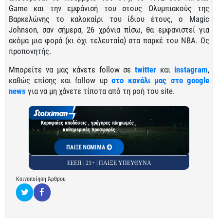
Game και την εμφάνισή του στους Ολυμπιακούς της
Βαρκελώνης το καλοκαίρι του ίδιου έτους, ο Magic
Johnson, σαν σήμερα, 26 χρόνια πίσω, θα εμφανιστεί για
ακόμα μια φορά (κι όχι τελευταία) στα παρκέ του ΝΒΑ. Ως
προπονητής.
Μπορείτε να μας κάνετε follow σε
twitter
και
instagram
,
καθώς επίσης και follow up
στο κανάλι μας στο google
news
για να μη χάνετε τίποτα από τη ροή του site.
Κορυφαίες αποδόσεις , γρήγορες πληρωμές ,
καθημερινές προσφορές
ΠΑΙΞΕ ΝΟΜΙΜΑ
ΕΕΕΠ | 21+ | ΠΑΙΞΕ ΥΠΕΥΘΥΝΑ
Κοινοποίηση Άρθρου