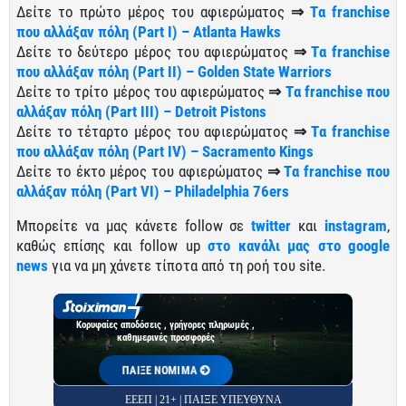
Δείτε το πρώτο μέρος του αφιερώματος
⇒
Tα franchise
που αλλάξαν πόλη (Part I) – Atlanta Hawks
Δείτε το δεύτερο μέρος του αφιερώματος
⇒
Tα franchise
που αλλάξαν πόλη (Part ΙI) – Golden State Warriors
Δείτε το τρίτο μέρος του αφιερώματος
⇒
Tα franchise που
αλλάξαν πόλη (Part ΙΙI) – Detroit Pistons
Δείτε το τέταρτο μέρος του αφιερώματος
⇒
Tα franchise
που αλλάξαν πόλη (Part ΙV) – Sacramento Kings
Δείτε το έκτο μέρος του αφιερώματος
⇒
Tα franchise που
αλλάξαν πόλη (Part VI) – Philadelphia 76ers
Μπορείτε να μας κάνετε follow σε
twitter
και
instagram
,
καθώς επίσης και follow up
στο κανάλι μας στο google
news
για να μη χάνετε τίποτα από τη ροή του site.
Κορυφαίες αποδόσεις , γρήγορες πληρωμές ,
καθημερινές προσφορές
ΠΑΙΞΕ ΝΟΜΙΜΑ
ΕΕΕΠ | 21+ | ΠΑΙΞΕ ΥΠΕΥΘΥΝΑ