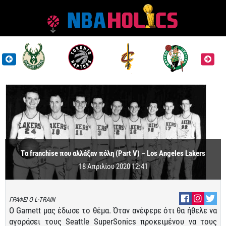
Tα franchise που αλλάξαν πόλη (Part V) – Los Angeles Lakers
18 Απριλίου 2020 12:41
ΓΡΑΦΕΙ Ο L-TRAIN
O Garnett μας έδωσε το θέμα. Όταν ανέφερε ότι θα ήθελε να
αγοράσει τους Seattle SuperSonics προκειμένου να τους