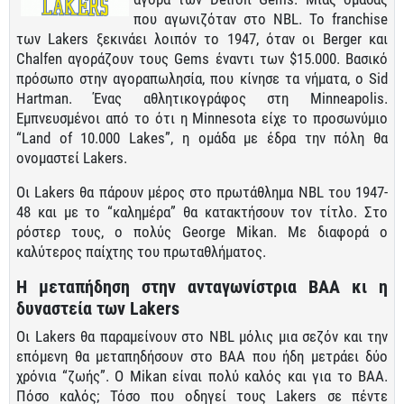
που αγωνιζόταν στο NBL. Το franchise
των Lakers ξεκινάει λοιπόν το 1947, όταν οι Berger και
Chalfen αγοράζουν τους Gems έναντι των $15.000. Βασικό
πρόσωπο στην αγοραπωλησία, που κίνησε τα νήματα, ο Sid
Hartman. Ένας αθλητικογράφος στη Minneapolis.
Εμπνευσμένοι από το ότι η Minnesota είχε το προσωνύμιο
“Land of 10.000 Lakes”, η ομάδα με έδρα την πόλη θα
ονομαστεί Lakers.
Οι Lakers θα πάρουν μέρος στο πρωτάθλημα NBL του 1947-
48 και με το “καλημέρα” θα κατακτήσουν τον τίτλο. Στο
ρόστερ τους, ο πολύς George Mikan. Με διαφορά ο
καλύτερος παίχτης του πρωταθλήματος.
Η μεταπήδηση στην ανταγωνίστρια ΒΑΑ κι η
δυναστεία των Lakers
Οι Lakers θα παραμείνουν στο NBL μόλις μια σεζόν και την
επόμενη θα μεταπηδήσουν στο BAA που ήδη μετράει δύο
χρόνια “ζωής”. Ο Mikan είναι πολύ καλός και για το ΒΑΑ.
Πόσο καλός; Τόσο που οδηγεί τους Lakers σε πέντε