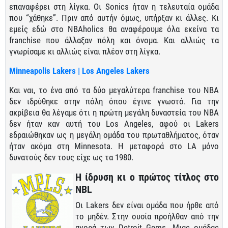
επαναφέρει στη λίγκα. Οι Sonics ήταν η τελευταία ομάδα
που “χάθηκε”. Πριν από αυτήν όμως, υπήρξαν κι άλλες. Κι
εμείς εδώ στο NBAholics θα αναφέρουμε όλα εκείνα τα
franchise που άλλαξαν πόλη και όνομα. Και αλλιώς τα
γνωρίσαμε κι αλλιώς είναι πλέον στη λίγκα.
Minneapolis Lakers | Los Angeles Lakers
Και ναι, το ένα από τα δύο μεγαλύτερα franchise του ΝΒΑ
δεν ιδρύθηκε στην πόλη όπου έγινε γνωστό. Για την
ακρίβεια θα λέγαμε ότι η πρώτη μεγάλη δυναστεία του ΝΒΑ
δεν ήταν καν αυτή του Los Angeles, αφού οι Lakers
εδραιώθηκαν ως η μεγάλη ομάδα του πρωταθλήματος, όταν
ήταν ακόμα στη Minnesota. Η μεταφορά στο LA μόνο
δυνατούς δεν τους είχε ως τα 1980.
Η ίδρυση κι ο πρώτος τίτλος στο
NBL
Οι Lakers δεν είναι ομάδα που ήρθε από
το μηδέν. Στην ουσία προήλθαν από την
αγορά των Detroit Gems. Μιας ομάδας