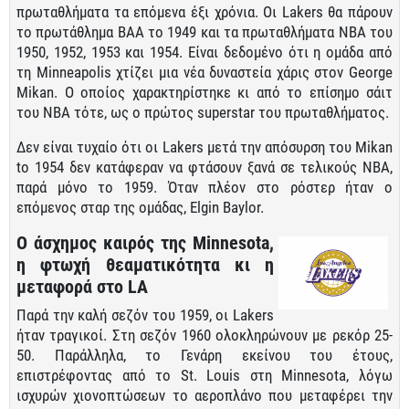
πρωταθλήματα τα επόμενα έξι χρόνια. Οι Lakers θα πάρουν
το πρωτάθλημα ΒΑΑ το 1949 και τα πρωταθλήματα ΝΒΑ του
1950, 1952, 1953 και 1954. Είναι δεδομένο ότι η ομάδα από
τη Minneapolis χτίζει μια νέα δυναστεία χάρις στον George
Mikan. Ο οποίος χαρακτηρίστηκε κι από το επίσημο σάιτ
του ΝΒΑ τότε, ως ο πρώτος superstar του πρωταθλήματος.
Δεν είναι τυχαίο ότι οι Lakers μετά την απόσυρση του Mikan
to 1954 δεν κατάφεραν να φτάσουν ξανά σε τελικούς ΝΒΑ,
παρά μόνο το 1959. Όταν πλέον στο ρόστερ ήταν ο
επόμενος σταρ της ομάδας, Elgin Baylor.
Ο άσχημος καιρός της Minnesota,
η φτωχή θεαματικότητα κι η
μεταφορά στο LA
Παρά την καλή σεζόν του 1959, οι Lakers
ήταν τραγικοί. Στη σεζόν 1960 ολοκληρώνουν με ρεκόρ 25-
50. Παράλληλα, το Γενάρη εκείνου του έτους,
επιστρέφοντας από το St. Louis στη Minnesota, λόγω
ισχυρών χιονοπτώσεων το αεροπλάνο που μεταφέρει την