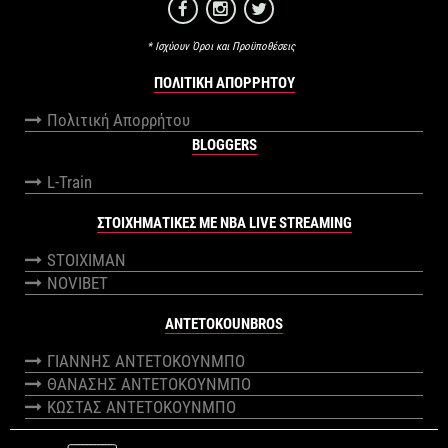
* Ισχύουν Όροι και Προϋποθέσεις
ΠΟΛΙΤΙΚΉ ΑΠΟΡΡΉΤΟΥ
Πολιτική Απορρήτου
BLOGGERS
L-Train
ΣΤΟΙΧΗΜΑΤΙΚΕΣ ΜΕ NBA LIVE STREAMING
STOIXIMAN
NOVIBET
ANTETOKOUNBROS
ΓΙΑΝΝΗΣ ΑΝΤΕΤΟΚΟΥΝΜΠΟ
ΘΑΝΑΣΗΣ ΑΝΤΕΤΟΚΟΥΝΜΠΟ
ΚΩΣΤΑΣ ΑΝΤΕΤΟΚΟΥΝΜΠΟ