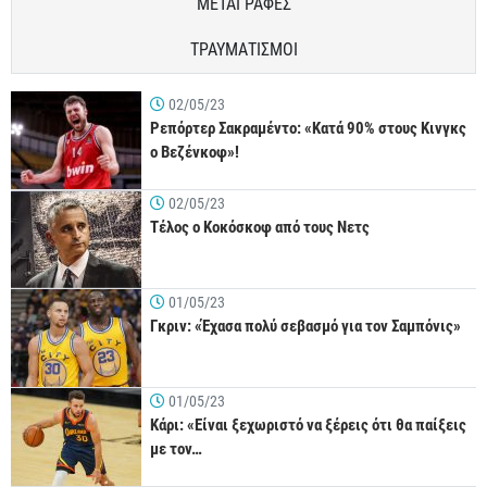
ΜΕΤΑΓΡΑΦΕΣ
ΤΡΑΥΜΑΤΙΣΜΟΙ
02/05/23
Ρεπόρτερ Σακραμέντο: «Κατά 90% στους Κινγκς
ο Βεζένκοφ»!
02/05/23
Τέλος ο Κοκόσκοφ από τους Νετς
01/05/23
Γκριν: «Έχασα πολύ σεβασμό για τον Σαμπόνις»
01/05/23
Κάρι: «Είναι ξεχωριστό να ξέρεις ότι θα παίξεις
με τον…