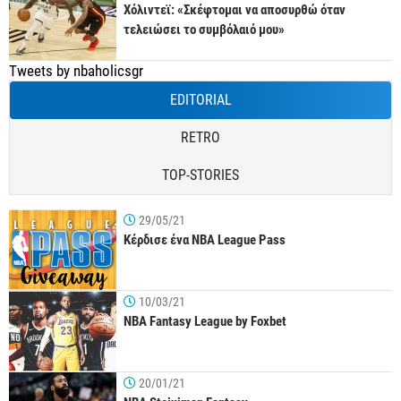
Χόλιντεϊ: «Σκέφτομαι να αποσυρθώ όταν
τελειώσει το συμβόλαιό μου»
Tweets by nbaholicsgr
EDITORIAL
RETRO
TOP-STORIES
29/05/21
Κέρδισε ένα NBA League Pass
10/03/21
NBA Fantasy League by Foxbet
20/01/21