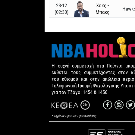
28-12
Χοκς -
Hawks
(02:30)
Μπακς
Η συχνή συμμετοχή στα Παίγνια μπορ
εκθέτει τους συμμετέχοντες στον κί
του εθισμού και στην απώλεια περιου
Τηλεφωνική Γραμμή Ψυχολογικής Υποστ
για τον Τζόγο: 1454 & 1456
21+
* Ισχύουν Όροι και Προϋποθέσεις