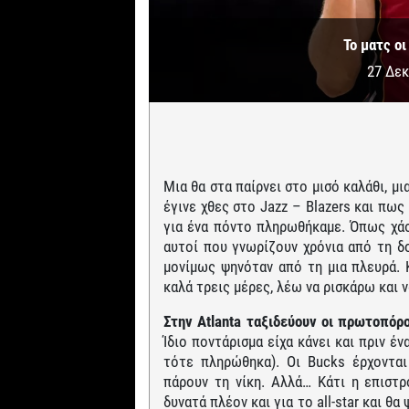
Το ματς οι
27 Δεκ
Μια θα στα παίρνει στο μισό καλάθι, μι
έγινε χθες στο Jazz – Blazers και πως 
για ένα πόντο πληρωθήκαμε. Όπως χάσα
αυτοί που γνωρίζουν χρόνια από τη δο
μονίμως ψηνόταν από τη μια πλευρά. 
καλά τρεις μέρες, λέω να ρισκάρω και ν
Στην Atlanta ταξιδεύουν οι πρωτοπόρ
Ίδιο ποντάρισμα είχα κάνει και πριν έν
τότε πληρώθηκα). Οι Bucks έρχονται
πάρουν τη νίκη. Αλλά… Κάτι η επιστρο
δυνατά πλέον και για το all-star και θ