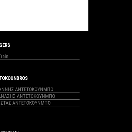
GERS
Train
TOKOUNBROS
ΙΑΝΝΗΣ ΑΝΤΕΤΟΚΟΥΝΜΠΟ
ΑΝΑΣΗΣ ΑΝΤΕΤΟΚΟΥΝΜΠΟ
ΩΣΤΑΣ ΑΝΤΕΤΟΚΟΥΝΜΠΟ