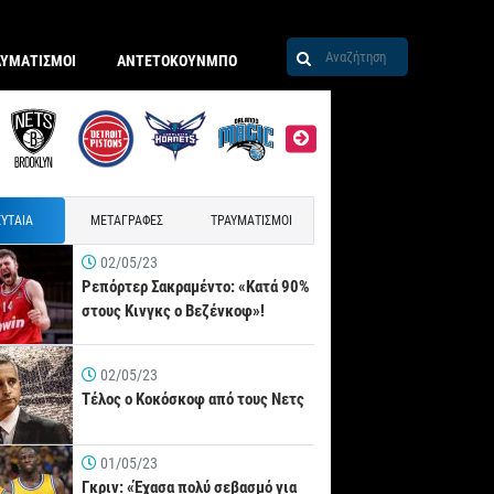
ΑΥΜΑΤΙΣΜΟΙ
ΑΝΤΕΤΟΚΟΥΝΜΠΟ
ΥΤΑΙΑ
ΜΕΤΑΓΡΑΦΕΣ
ΤΡΑΥΜΑΤΙΣΜΟΙ
02/05/23
Ρεπόρτερ Σακραμέντο: «Κατά 90%
στους Κινγκς ο Βεζένκοφ»!
02/05/23
Τέλος ο Κοκόσκοφ από τους Νετς
01/05/23
Γκριν: «Έχασα πολύ σεβασμό για