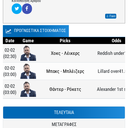
Κοινοποίηση Άρθρου
L-Train
ΠΡΟΓΝΩΣΤΙΚΑ ΣΤΟΙΧΗΜΑΤΟΣ
Date
Game
Picks
Odds
02-02
Χοκς - Λέικερς
Reddish under1.
(02:30)
02-02
Μπακς - Μπλέιζερς
Lillard over41.5
(03:00)
02-02
Θάντερ - Ρόκετς
Alexander 1st s
(03:00)
ΤΕΛΕΥΤΑΙΑ
ΜΕΤΑΓΡΑΦΕΣ