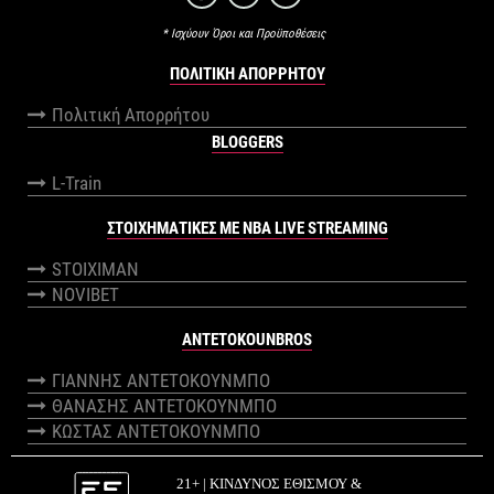
* Ισχύουν Όροι και Προϋποθέσεις
ΠΟΛΙΤΙΚΉ ΑΠΟΡΡΉΤΟΥ
Πολιτική Απορρήτου
BLOGGERS
L-Train
ΣΤΟΙΧΗΜΑΤΙΚΕΣ ΜΕ NBA LIVE STREAMING
STOIXIMAN
NOVIBET
ANTETOKOUNBROS
ΓΙΑΝΝΗΣ ΑΝΤΕΤΟΚΟΥΝΜΠΟ
ΘΑΝΑΣΗΣ ΑΝΤΕΤΟΚΟΥΝΜΠΟ
ΚΩΣΤΑΣ ΑΝΤΕΤΟΚΟΥΝΜΠΟ