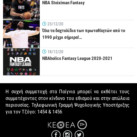
NBA Stoiximan Fantasy
23/12/20
Όλα τα δαχτυλίδια των πρωταθλητών από το
1990 μέχρι σήμερα!…
18/12/20
NBAholics Fantasy League 2020-2021
Η συχνή συμμετοχή στα Παίγνια μπορεί να εκθέτει τους
συμμετέχοντες στον κίνδυνο του εθισμού και στην απώλεια
περιουσίας. Τηλεφωνική Γραμμή Ψυχολογικής Υποστήριξης
για τον Τζόγο: 1454 & 1456
21+